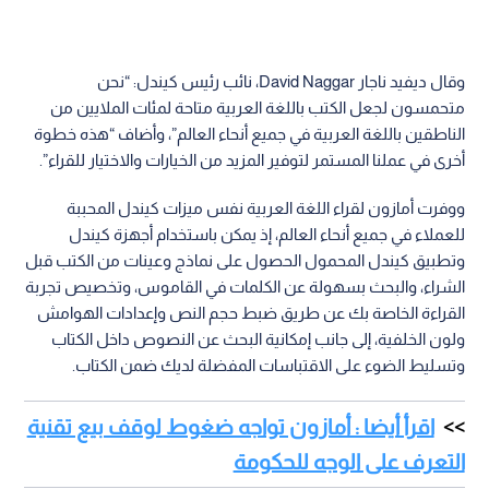
وقال ديفيد ناجار David Naggar، نائب رئيس كيندل: “نحن
متحمسون لجعل الكتب باللغة العربية متاحة لمئات الملايين من
الناطقين باللغة العربية في جميع أنحاء العالم”، وأضاف “هذه خطوة
أخرى في عملنا المستمر لتوفير المزيد من الخيارات والاختيار للقراء”.
ووفرت أمازون لقراء اللغة العربية نفس ميزات كيندل المحببة
للعملاء في جميع أنحاء العالم، إذ يمكن باستخدام أجهزة كيندل
وتطبيق كيندل المحمول الحصول على نماذج وعينات من الكتب قبل
الشراء، والبحث بسهولة عن الكلمات في القاموس، وتخصيص تجربة
القراءة الخاصة بك عن طريق ضبط حجم النص وإعدادات الهوامش
ولون الخلفية، إلى جانب إمكانية البحث عن النصوص داخل الكتاب
وتسليط الضوء على الاقتباسات المفضلة لديك ضمن الكتاب.
اقرأ أيضا : أمازون تواجه ضغوط لوقف بيع تقنية
التعرف على الوجه للحكومة