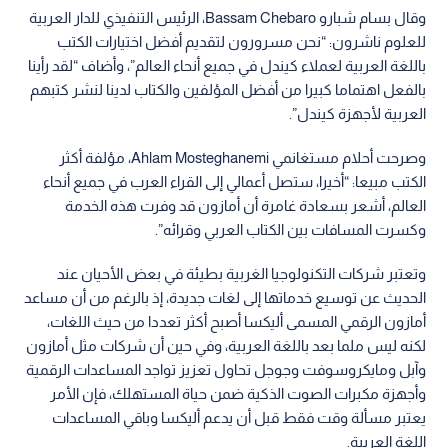
وقال بسام شبارو Bassam Chebaro، الرئيس التنفيذي للدار العربية
للعلوم ناشرون: “نحن مسرورون لتقديم أفضل اختيارات الكتب
باللغة العربية لعملاء كيندل في جميع أنحاء العالم”، وأضاف “لقد رأينا
بالفعل اهتماما كبيرا من أفضل المؤلفين والكتاب لدينا لنشر كتبهم
العربية لأجهزة كيندل”.
وصرحت أحلام مستغانمي Ahlam Mosteghanemi، مؤلفة أكثر
الكتب مبيعا: “أخيرا، ستصل أعمالي إلى القراء العرب في جميع أنحاء
العالم، أشعر بسعادة غامرة أن أمازون قد وفرت هذه الخدمة
وكسرت المسافات بين الكتاب العربي وقرائه”.
وتعتبر شركات التكنولوجيا الغربية بطيئة في بعض الأحيان عند
الحديث عن توسيع خدماتها إلى لغات جديدة، إذ بالرغم من أن مساعد
أمازون الرقمي المسمى أليكسا أصبح أكثر تعددا من حيث اللغات،
لكنه ليس ملما بعد باللغة العربية، وفي حين أن شركات مثل أمازون
وآبل ومايكروسوفت وجوجل تحاول تعزيز تواجد المساعدات الرقمية
وأجهزة مكبرات الصوت الذكية ضمن حياة المستهلك، فإن الأمر
يعتبر مسألة وقت فقط قبل أن يدعم أليكسا وباقي المساعدات
اللغة العربية.