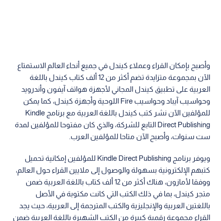
وأصبح بإمكان القراء وعملاء كيندل في جميع أنحاء العالم الاستمتاع
الآن بمجموعة متزايدة تضم أكثر من 12 ألف كتاب كيندل باللغة
العربية على تطبيق كيندل المجاني لأجهزة هواتف آيفون وأندرويد
وحواسيب آيباد وحواسيب Fire اللوحية وأجهزة كيندل، كما يمكن
للمؤلفين الآن نشر كتب كيندل باللغة العربية مع برنامج Kindle
Direct Publishing التابع للشركة، والذي كان مفتوحا للمؤلفين لمدة
ست سنوات، وأصبح الآن متاحا للمؤلفين العرب.
ويوفر برنامج Kindle Direct Publishing للمؤلفين إمكانية تحميل
كتبهم الإلكترونية بسهولة والوصول إلى ملايين القراء حول العالم،
ووفقا لأمازون، هناك أكثر من 12 ألف كتاب باللغة العربية ضمن
متجر كيندل، بما في ذلك الكتب التي كانت مكتوبة في الأصل
باللغتين العربية والإنجليزية والكتب المترجمة إلى العربية، حيث يجد
القراء مجموعة رقمية كبيرة من الكتب الشهيرة باللغة العربية ضمن