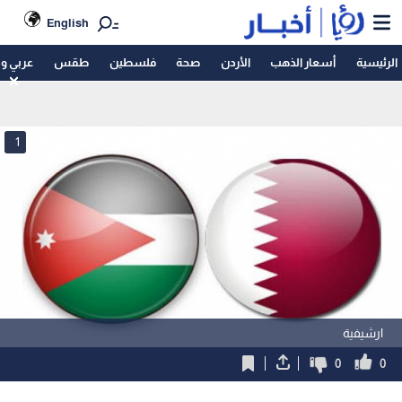
English
الرئيسية
أسعار الذهب
الأردن
صحة
فلسطين
طقس
عربي و
1
ارشيفية
0
0