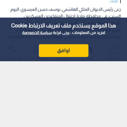
الأردن
رعى رئيس الديوان الملكي الهاشمي، يوسف حسن العيسوي، اليوم
السبت، في محافظة مادبا، احتفال المتقاعدين العسكريين
بالمناسبات الوطنية، الذي أقيم بدعوة من العميد المتقاعد عيد أبو
هذا الموقع يستخدم ملف تعريف الارتباط Cookie
وندي، وبمشاركة واسعة من المتقاعدين العسكريين وفعاليات
لمزيد من المعلومات ، يرجى قراءة
سياسة الخصوصية
رسمية ومجتمعية، جسدت معاني الوفاء للوطن والقيادة الهاشمية،
واستحضرت محطات مضيئة من تاريخ الدولة الأردنية وإنجازاتها.
اوافق
الرئيسية
عواجل
المباشر
أحدث الأخبار
الأكثر شيوعًا
وحضر الاحتفال، الذي أدار فقراته العقيد الركن المتقاعد حسين