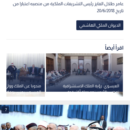
عامر طلال الفايز رئيس التشريفات الملكية من منصبه اعتبارا من
تاريخ 20/6/2018
الديوان الملكي الهاشمي
اقرأ أيضاً
العيسوي: رؤية الملك الاستشرافية
مندوبا عن الملك وولي الع
تمضي بالأردن نحو دولة أكثر قوة
العيسوي يعزي بوفاة الإع
وقدرة على مواجهة التحديات
سلطان الحطاب
7