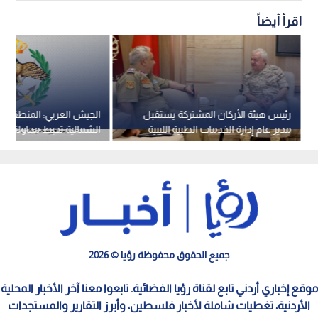
اقرأ أيضاً
رئيس هيئة الأركان المشتركة يستقبل
الجيش العربي: المنطقة ا
مدير عام إدارة الخدمات الطبية الليبية
الشمالية تحبط محاولة تس
إحدى واجهاتها الحدودية
جميع الحقوق محفوظة رؤيا © 2026
موقع إخباري أردني تابع لقناة رؤيا الفضائية. تابعوا معنا آخر الأخبار المحلية
الأردنية، تغطيات شاملة لأخبار فلسطين، وأبرز التقارير والمستجدات