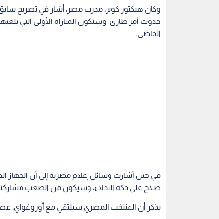
في حين أشارت وسائل إعلام مصرية إلى أن الجهاز ال
صلاح على دكة البدلاء، وسيكون من الصعب مشاركته
يذكر أن المنتخب المصري سيلتقي مع أوروغواي، عصر ا
وكانت روسيا تصدرت المجموعة الأولى مبكرا بالفوز على السعودية بنتيجة
اقرأ أيضاً
ن الثقة
التايمز: إنفانتينو يعرض على
رئيس وزراء ك
ن عن المشروع
المغرب استضافة نهائي كأس
الثقة في إنفا