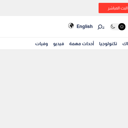
البث المباشر
English
اك
تكنولوجيا
أحداث مهمة
فيديو
وفيات