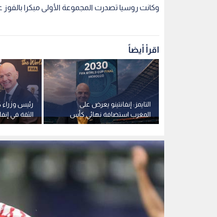
العالم 2030 مقابل دعمه
للفيفا بغير ا
يزن العرب