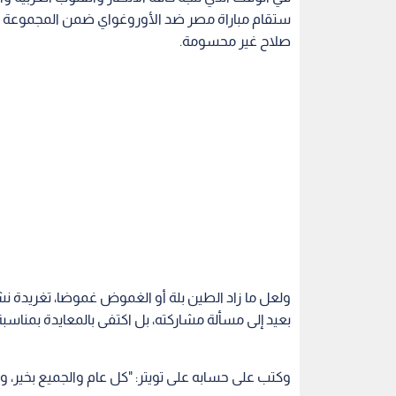
صلاح غير محسومة.
ولعل ما زاد الطين بلة أو الغموض غموضا، تغريدة ن
بعيد إلى مسألة مشاركته، بل اكتفى بالمعايدة بمناسبة
وكتب على حسابه على تويتر: "كل عام والجميع بخير، وع
وكان هيكتور كوبر، مدرب مصر، أشار في تصريح سابق إ
حدوث أمر طارئ، وستكون المباراة الأولى التي يلعبها
الماضي.