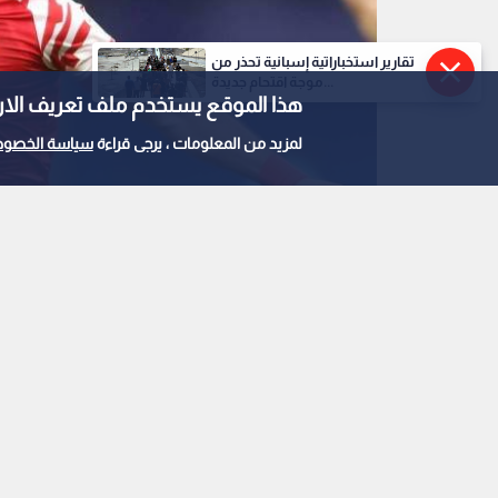
0
0
تقارير استخباراتية إسبانية تحذر من
يزن العرب يقود نجوم ا
موجة اقتحام جديدة...
هذا الموقع يستخدم ملف تعريف الارتباط e
أمام مانشستر سيتي
لمزيد من المعلومات ، يرجى قراءة
سياسة الخصوص
استمع للخبر:
ملاحظة: النص المسموع ناتج عن نظام آلي
نشر :
منذ 16 ساعة
|
رياضة