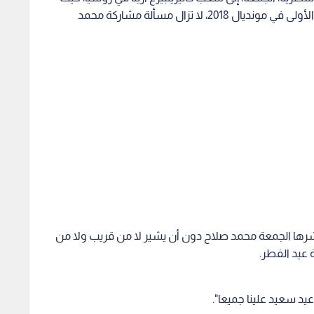
ستقام مباراة مصر ضد الأوروغواي ضمن المجموعة الأولى في مونديال 2018، لا تزال مسألة مشاركة محمد
شرها الجمعة محمد صلاح دون أن يشير لا من قريب ولا من
 عيد الفطر.
يد سعيد علينا جميعا".
لى أن صلاح بات جاهزا لخوض مباراة أوروغواي إلا في حالة
 منذ تعرضه لإصابة بالكتف في نهائي دوري أبطال أوروبا الشهر