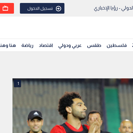
ولي - رؤيا الإخباري
تسجيل الدخول
فلسطين
طقس
عربي ودولي
اقتصاد
رياضة
هنا وهن
1