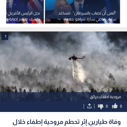
"أتمنى أن تصاب بالسرطان".. مساعد
نجل الرئيس الأمريكي السا
سابق يقاضي سارة نتنياهو بتهمة
يكشف تفاقم إصابة والده
الإساءة في مكان العمل
1
مروحية اطفاء حرائق
0
0
وفاة طيارين إثر تحطم مروحية إطفاء خلال