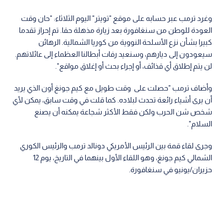
وغرد ترمب عبر حسابه على موقع "تويتر" اليوم الثلاثاء: "حان وقت
العودة للوطن من سنغافورة بعد زيارة مذهلة حقا. تم إحراز تقدما
كبيرا بشأن نزع الأسلحة النووية من كوريا الشمالية. الرهائن
سيعودون إلى ديارهم، وسنعيد رفات أبطالنا العظماء إلى عائلاتهم.
لن يتم إطلاق أي قذائف، أو إجراء بحث أو إغلاق مواقع".
وأضاف ترمب "حصلت على وقت طويل مع كيم جونغ أون الذي يريد
أن يرى أشياء رائعة تحدث لبلاده. كما قلت في وقت سابق، يمكن لأي
شخص شن الحرب ولكن فقط الأكثر شجاعة يمكنه أن يصنع
السلام".
وجرى لقاء قمة بين الرئيس الأمريكي دونالد ترمب والرئيس الكوري
الشمالي كيم جونغ، وهو اللقاء الأول بينهما في التاريخ، يوم 12
حزيران/يونيو في سنغافورة.