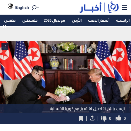
English
الرئيسية
أسعار الذهب
الأردن
مونديال 2026
فلسطين
طقس
1
ترمب ينشر تفاصيل لقائه بزعيم كوريا الشمالية
0
0