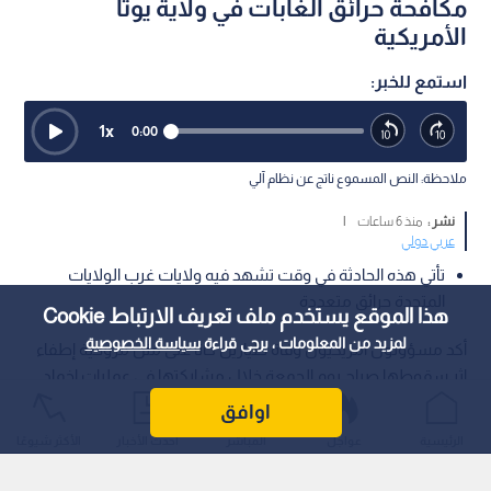
مكافحة حرائق الغابات في ولاية يوتا
الأمريكية
استمع للخبر:
1
x
0:00
ملاحظة: النص المسموع ناتج عن نظام آلي
نشر :
منذ 6 ساعات
|
عربي دولي
تأتي هذه الحادثة في وقت تشهد فيه ولايات غرب الولايات
المتحدة حرائق متعددة
هذا الموقع يستخدم ملف تعريف الارتباط Cookie
لمزيد من المعلومات ، يرجى قراءة
سياسة الخصوصية
أكد مسؤولون أمريكيون وفاة طيارين كانا على متن مروحية إطفاء
إثر سقوطها صباح يوم الجمعة خلال مشاركتها في عمليات إخماد
حرائق الغابات المشتعلة في ولاية يوتا الأمريكية.
اوافق
الرئيسية
عواجل
المباشر
أحدث الأخبار
الأكثر شيوعًا