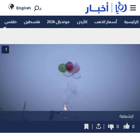
English
الرئيسية
أسعار الذهب
الأردن
مونديال 2026
فلسطين
طقس
1
ارشيفية
0
0