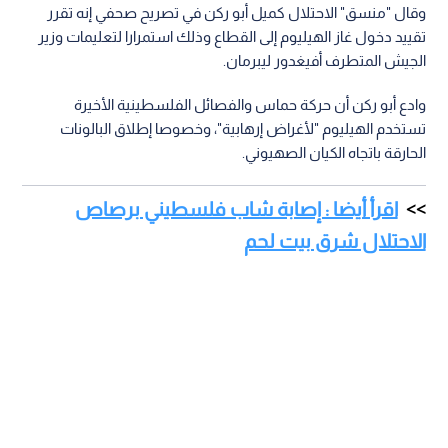
وقال "منسق" الاحتلال كميل أبو ركن في تصريح صحفي إنه تقرر
تقييد دخول غاز الهيليوم إلى القطاع وذلك استمرارا لتعليمات وزير
الجيش المتطرف أفيغدور ليبرمان.
وادع أبو ركن أن حركة حماس والفصائل الفلسطينية الأخيرة
تستخدم الهيليوم "لأغراض إرهابية"، وخصوصا إطلاق البالونات
الحارقة باتجاه الكيان الصهيوني.
اقرأ أيضا : إصابة شاب فلسطيني برصاص
الاحتلال شرق بيت لحم