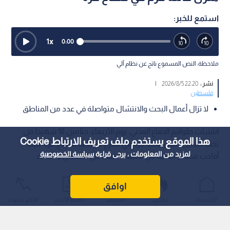
استمع للخبر:
1
x
0:00
ملاحظة: النص المسموع ناتج عن نظام آلي
نشر :
22:20 2026/8/5
|
فلسطين
لا تزال أعمال البحث والانتشال متواصلة في عدد من المناطق
انتشلت طواقم الدفاع المدني، يوم الأربعاء، جثامين 18 شهيدا من
هذا الموقع يستخدم ملف تعريف الارتباط Cookie
تحت أنقاض منزل عائلة كرم في شارع الصناعة بقطاع غزة، فيما
لمزيد من المعلومات ، يرجى قراءة
سياسة الخصوصية
أفادت مصادر محلية بأن غالبية الضحايا من الأطفال والنساء.
اوافق
الرئيسية
عواجل
المباشر
أحدث الأخبار
الأكثر شيوعًا