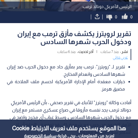
الرئيس الأمريكي دونالد ترمب
0
0
تقرير لرويترز يكشف مأزق ترمب مع إيران
ودخول الحرب شهرها السادس
نشر :
منذ 7 ساعات
|
آخر تحديث :
منذ 6 ساعات
عربي دولي
تقرير لـ "رويترز": ترمب يمر بمأزق حاد مع دخول الحرب ضد إيران
شهرها السادس وانعدام المخارج.
خيارات معقدة أمام الإدارة الأمريكية لحسم ملف الملاحة في
مضيق هرمز.
أفادت وكالة "رويترز" للأنباء، في تقرير صحفي ، بأن الرئيس الأمريكي
دونالد ترمب يجد نفسه مأزوقا في صراع عسكري مستمر مع إيران
مع دخول الحرب شهرها السادس، وسط غياب أي مخرج واضح في
الأفق للخروج من حرب غير شعبية كان قد توقع في البداية أن لا
هذا الموقع يستخدم ملف تعريف الارتباط Cookie
تستمر سوى أسابيع معدودة.
لمزيد من المعلومات ، يرجى قراءة
سياسة الخصوصية