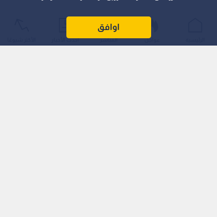
اوافق
الرئيسية
عواجل
المباشر
أحدث الأخبار
الأكثر شيوعًا
وسلطت التحركات الدبلوماسية والتهديدات المتبادلة هذا الأسبوع
الضوء على الخيارات الصعبة التي تواجه البيت الأبيض، إذ ينحصر
الموقف بين المضي في اتفاق مؤقت تجرى المفاوضات بشأنه بين
إيران وسلطنة عمان يمنح طهران سيطرة على مضيق هرمز لم تكن
تمتلكها قبل الحرب، أو تنفيذ التهديدات بتصعيد عسكري حاد ينطوي
على مخاطر الدخول في أزمة أقسى وأطول أمدا.
ونقلت "رويترز" عن محللين سياسيين أن الخيار الأول سيمنح إيران