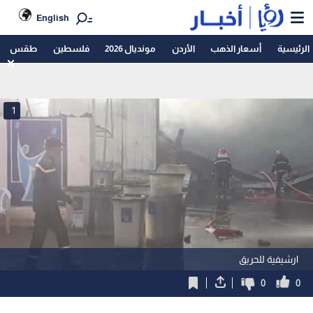
English
الرئيسية
أسعار الذهب
الأردن
مونديال 2026
فلسطين
طقس
1
ارشيفية للحريق
0
0