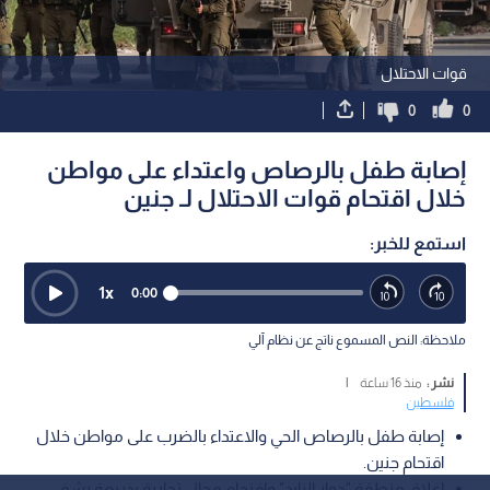
قوات الاحتلال
0
0
إصابة طفل بالرصاص واعتداء على مواطن
خلال اقتحام قوات الاحتلال لـ جنين
استمع للخبر:
1
x
0:00
ملاحظة: النص المسموع ناتج عن نظام آلي
نشر :
منذ 16 ساعة
|
فلسطين
إصابة طفل بالرصاص الحي والاعتداء بالضرب على مواطن خلال
اقتحام جنين.
إغلاق منطقة "دوار الزايد" واقتحام محال تجارية بذريعة رشق