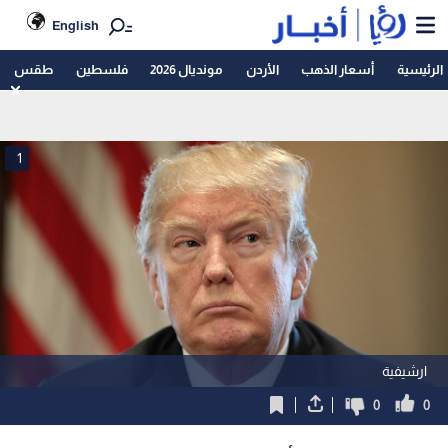
English
الرئيسية
أسعار الذهب
الأردن
مونديال 2026
فلسطين
طقس
1
ارشيفية
0
0