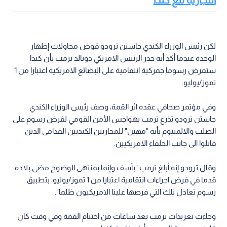
لكن رئيس الوزراء الكندي جاستن ترودو قوض محاولات إظهار
الوحدة عندما أكد أنه حذر الرئيس الامريكي دونالد ترمب بأن كندا
ستفرض رسوما جمركية انتقامية على البضائع الامريكية اعتبارا من 1
تموز/يوليو.
وفي مؤتمر صحافي عقده اثر القمة، وصف رئيس الوزراء الكندي
جاستن ترودو تذرع ترمب بهواجس الأمن القومي لفرض رسوم على
الصلب والالمنيوم بأنه "مهين" للمحاربين الكنديين القدامى الذين
قاتلوا الى جانب الحلفاء الامريكيين.
وقال ترودو إنه أبلغ ترمب "بأسف وإنما بمنتهى الوضوح مضي بلاده
قدما في فرض اجراءات انتقامية اعتبارا من 1 تموز/يوليو، بتطبيق
رسوم تعادل تلك التي فرضها علينا الامريكيون ظلما".
وجاءت تغريدات ترمب بعد ساعات من اختتام القمة وفي وقت كان