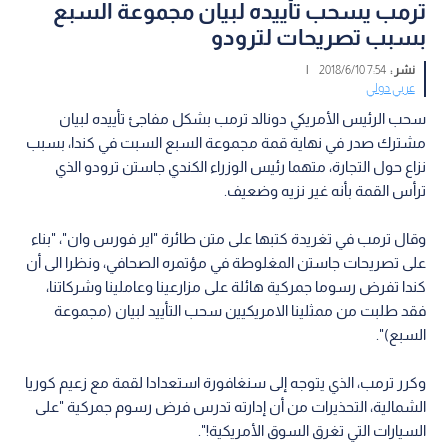
ترمب يسحب تأييده لبيان مجموعة السبع
بسبب تصريحات لترودو
نشر :
7:54 2018/6/10
|
عربي دولي
سحب الرئيس الأمريكي دونالد ترمب بشكل مفاجئ تأييده لبيان
مشترك صدر في نهاية قمة مجموعة السبع السبت في كندا، بسبب
نزاع حول التجارة، متهما رئيس الوزراء الكندي جاستن ترودو الذي
ترأس القمة بأنه غير نزيه وضعيف.
وقال ترمب في تغريدة كتبها على متن طائرة "اير فورس وان"، "بناء
على تصريحات جاستن المغلوطة في مؤتمره الصحافي، ونظرا الى أن
كندا تفرض رسوما جمركية هائلة على مزارعينا وعاملينا وشركاتنا،
فقد طلبت من ممثلينا الامريكيين سحب التأييد لبيان (مجموعة
السبع)".
وكرر ترمب، الذي يتوجه إلى سنغافورة استعدادا لقمة مع زعيم كوريا
الشمالية، التحذيرات من أن إدارته تدرس فرض رسوم جمركية "على
السيارات التي تغرق السوق الأمريكية!".