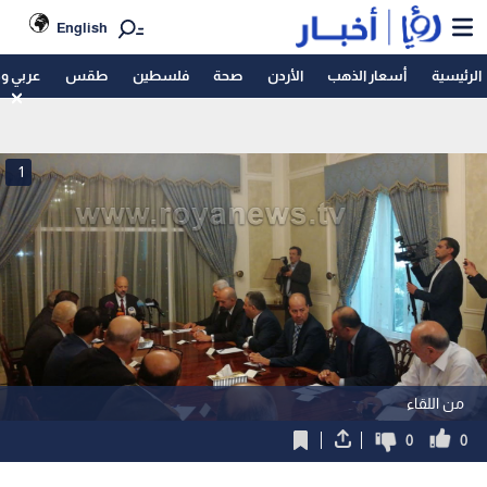
English
الرئيسية
أسعار الذهب
الأردن
صحة
فلسطين
طقس
عربي و
1
من اللقاء
0
0