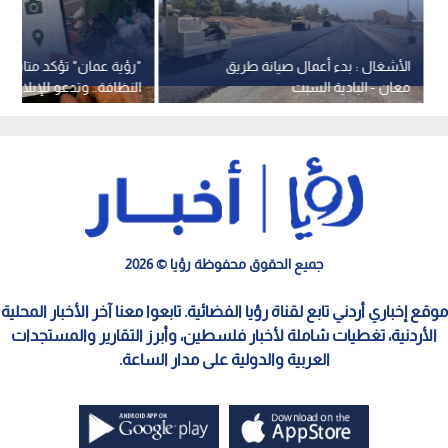
الأشغال : بدء أعمال صيانة طريق
"رؤية عمان" تؤكد متابعة
معان - البادية السبت
النظافة.. وتدعو للإبلاغ عب
الرسمية
جميع الحقوق محفوظة رؤيا © 2026
موقع إخباري أردني تابع لقناة رؤيا الفضائية. تابعوا معنا آخر الأخبار المحلية
الأردنية، تغطيات شاملة لأخبار فلسطين، وأبرز التقارير والمستجدات
العربية والدولية على مدار الساعة.