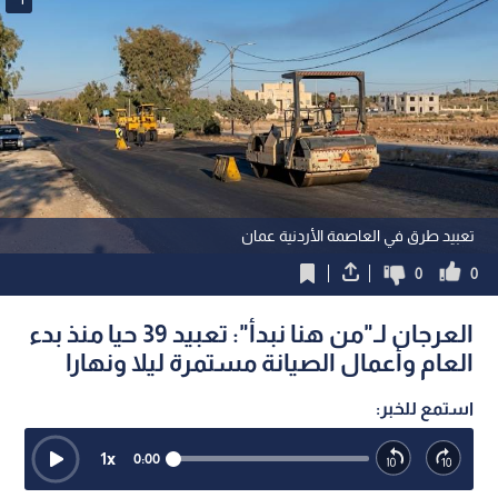
تعبيد طرق في العاصمة الأردنية عمان
0
0
العرجان لـ"من هنا نبدأ": تعبيد 39 حيا منذ بدء
العام وأعمال الصيانة مستمرة ليلا ونهارا
استمع للخبر:
1
x
0:00