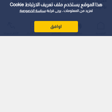
العربية، تزامنا مع اقتراب مركز "القبة الـحرارية" نحو المنطقة، مما
هذا الموقع يستخدم ملف تعريف الارتباط Cookie
يؤدي إلى انطلاق أول الـموجات الـحارة لهذا الصيف.
لمزيد من المعلومات ، يرجى قراءة
سياسة الخصوصية
اوافق
الرئيسية
عواجل
المباشر
أحدث الأخبار
الأكثر شيوعًا