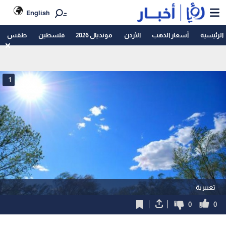
English
الرئيسية
أسعار الذهب
الأردن
مونديال 2026
فلسطين
طقس
1
تعبيرية
0
0