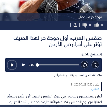
موجة حر في عمان
0
0
طقس العرب: أول موجة حر لهذا الصيف
تؤثر على أجزاء من الأردن
استمع للخبر:
1
x
0:00
ملاحظة: النص المسموع ناتج عن نظام آلي
نشر :
16:56 2026/7/29
|
طقس
أعلن متخصصون جويون في مركز "طقس العرب" أن الأردن سيتأثر،
اعتبارا من يوم الخميس، بكتلة هوائية حارة قادمة عبر شبه الـجزيرة