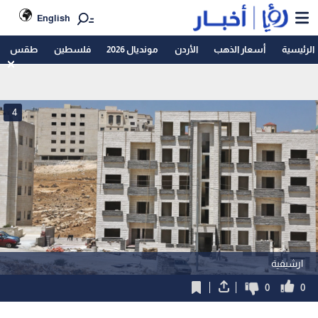
English
الرئيسية
أسعار الذهب
الأردن
مونديال 2026
فلسطين
طقس
4
ارشيفية
0
0