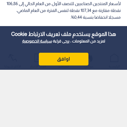
لأسعار المنتجين الصناعيين للنصف الأول من العام الحالي إلى 106,86
نقطة مقارنة مع 107,34 نقطة لنفس الفترة من العام الماضي،
مسجلا انخفاضا بنسبة 0,44%.
هذا الموقع يستخدم ملف تعريف الارتباط Cookie
لمزيد من المعلومات ، يرجى قراءة
سياسة الخصوصية
اوافق
الرئيسية
عواجل
المباشر
أحدث الأخبار
الأكثر شيوعًا
اقرأ أيضا: "الضمان" توضح أجر الشمول ونسب
الزيادة السنوية في الانتساب الاختياري