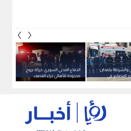
ني والشرطة يخمدان
الدفاع المدني السوري: حركة نزوح
الدفاع
حد المصانع في
محدودة للأهالي جراء القصف
مكون 
بة
المدفعي والجوي للاحتلال على
ريف درعا