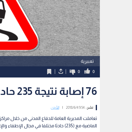
تعبيرية
0
0
76 إصابة نتيجة 235 حادثا مختلفا
نشر :
9:54 2018/6/4
|
الأردن
الماضية مع (235) حادثا مختلفا في مجال الإطفاء والإنقاذ نتج عنها(76) إصابة.