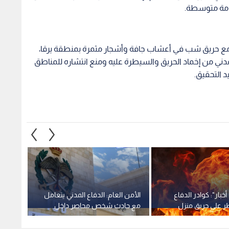
امة متوسطة.
ء مع حريق شب في أعشاب جافة وأشجار مثمرة بمنطقة يرقا،
ق الدفاع المدني من إخماد الحريق والسيطرة عليه ومنع انتشاره للمناطق
د التحقيق.
خبار": كوادر الدفاع
الأمن العام: الدفاع المدني يتعامل
مراسل 
ر على حريق منزل
مع حادث شخص محاصر داخل
أكشاك
مادبا
حفرة بمنزله في الزرقاء
المدني
المجاو