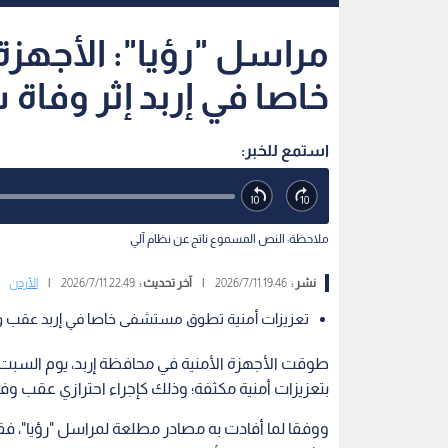
مراسل "رؤيا": الأجه
خاصا في إربد إثر وفاة
استمع للخبر:
ملاحظة: النص المسموع ناتج عن نظام آلي
نشر :
19:46 2026/7/11
|
آخر تحديث :
22:49 2026/7/11
|
الأردن
تعزيزات أمنية تطوق مستشفى خاصا في إربد عقب وفا
طوقت الأجهزة الأمنية في محافظة إربد، يوم السبت
بتعزيزات أمنية مكثفة؛ وذلك كإجراء احترازي عقب و
ووفقا لما أفادت به مصادر مطلعة لمراسل "رؤيا"، ف