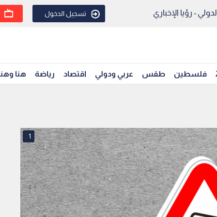
ولي - رؤيا الإخباري
تسجيل الدخول
فلسطين
طقس
عربي ودولي
اقتصاد
رياضة
هنا وهن
1