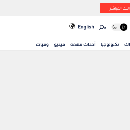
البث المباشر
English
اك
تكنولوجيا
أحداث مهمة
فيديو
وفيات