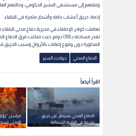
ونقلهم إلى مستشفى البشير الحكومي، وحالتهم الع
إخماد حريق أعشاب جافة وأشجار مثمرة في البلقاء
تعاملت كوادر الإطفاء في مديرية دفاع مدني البلقا
تقدر مساحته بـ(30) دونم، حيث تمكنت فر
المجاورة دون وقوع إصابات بالأرواح وسبب الحريق قي
الدفاع المدني
حوادث السير
اقرأ أيضاً
ف عن تلقي
الدفاع المدني يسيطر على حريق
مراسل "رؤيا أ
وهمي خلال
مزرعة في البادية الشمالية
المدني تسيط
حذرون من
الشرقية وينقذ الأشجار المجاورة
ومركبة وسط 