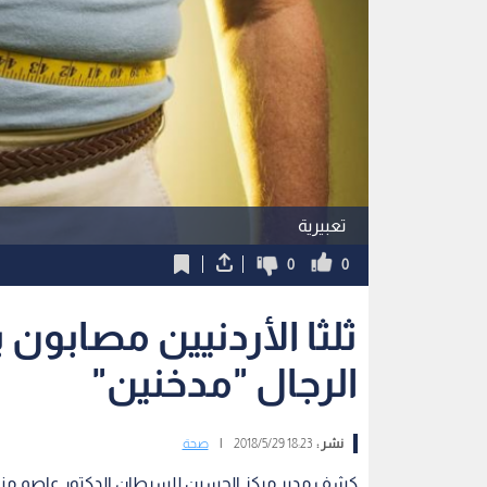
تعبيرية
0
0
الرجال "مدخنين"
نشر :
18:23 2018/5/29
|
صحة
كشف مدير مركز الحسين للسرطان الدكتور عاصم منصور