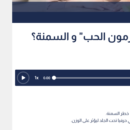
رمون الحب" و السمنة؟
1
x
0:00
 خطر السمنة.
رفيا تحت الجلد ليؤثر على الوزن.