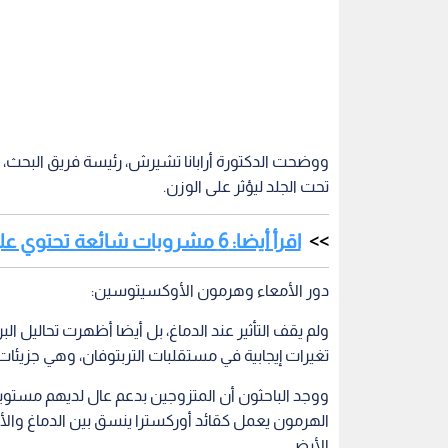
ووضحت الدكتورة أرابانا تشيرش، رئيسة فريق البحث، 
تحت الجلد ليؤثر على الوزن.
اقرأ أيضا: 6 مشروبات شائعة تحتوي على سكر أكثر من كعكة الدونات!
دور الأمعاء وهرمون الأوكسيتوسين:
ولم يقف التأثير عند الدماغ، بل أيضا أظهرت تحاليل ا
تغيرات إيجابية في مستقلبات التربتوفان، وهي جزيئات ت
ووجد الباحثون أن المتزوجين بدعم عال لديهم مستويا
الهرمون يعمل كقائد أوركسترا ينسق بين الدماغ والأ
الأيضي.