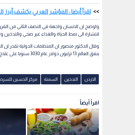
اقرأ أيضا : المؤشر العربي يكشف أبرز ال
واوضح ان الانسان واجهة في النصف الثاني من القر
انتشارة الى نمط الحياة والغذاء غير صحي والتدخين وا
ينفق العالم 13 ترليون دولار عام 3030 سنويا على علاج المرضى المصابين بهذه الامراض .
الاردن
التدخين
السمنة
مركز الحسين للسرط
اقرأ أيضاً