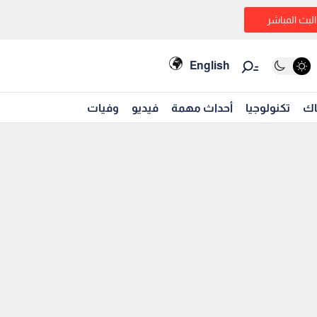
البث المباشر
English
اك
تكنولوجيا
أحداث مهمة
فيديو
وفيات