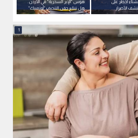
لشتاء أخطر على
هوس "الإبر السحرية" في الأردن..
دراسة 
تشف الأضرار
هل تبتلع حقن التنحيف "أوزمبيك"
على تغ
صحة الأردنيين؟
والإدم
1