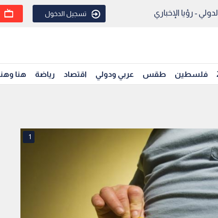
ولي - رؤيا الإخباري
تسجيل الدخول
فلسطين
طقس
عربي ودولي
اقتصاد
رياضة
هنا وهن
1