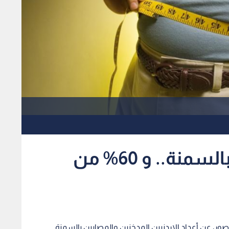
ثلثا الأردنيين مصابون بالسمنة.. و 60% من
، عن أعداد الاردنيين المدخنين والمصابين بالسمنة.