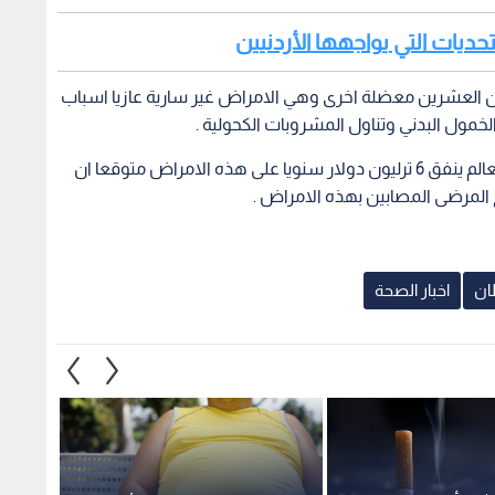
تحديات التي يواجهها الأردنيين
ن العشرين معضلة اخرى وهي الامراض غير سارية عازيا اسباب
لخمول البدني وتناول المشروبات الكحولية .
وقال الدكتور منصور ان المنظمات الدولية تقدر ان العالم ينفق 6 ترليون دولار سنويا على هذه الامراض متوقعا ان
ان
اخبار الصحة