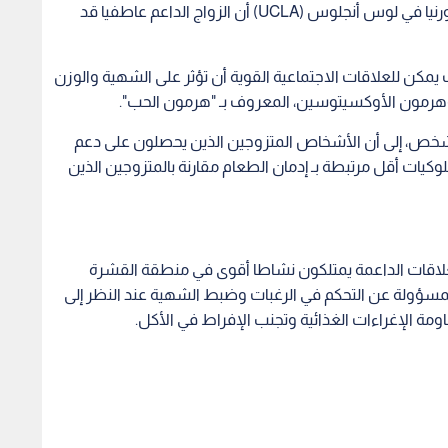
أظهرت دراسة علمية جديدة صادرة عن جامعة كاليفورنيا في لوس أنجلوس (UCLA) أن الزواج الداعم عاطفيا قد
مكن للعلاقات الاجتماعية القوية أن تؤثر على الشهية والوزن
 وهرمون الأوكسيتوسين، المعروف بـ "هرمون الحب".
ص الباحثون، الذين شارك في دراستهم نحو 100 شخص، إلى أن الأشخاص المتزوجين الذين يحصلون على دعم
 مؤشر كتلة جسم (BMI) أقل، وسلوكيات أقل مرتبطة بـ إدمان الطعام مقارنة بالمتزوجين الذين
علاقات الداعمة يمتلكون نشاطا أقوى في منطقة القشرة
 (DLPFC)، وهي المنطقة المسؤولة عن التحكم في الرغبات وضبط الشهية عند النظر إلى
ة الإغراءات الغذائية وتجنب الإفراط في الأكل.