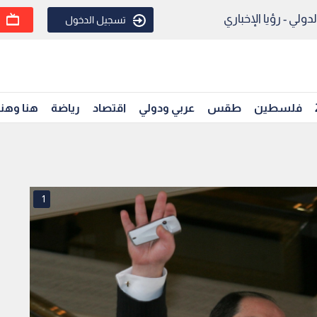
ولي - رؤيا الإخباري
تسجيل الدخول
فلسطين
طقس
عربي ودولي
اقتصاد
رياضة
هنا وهن
1