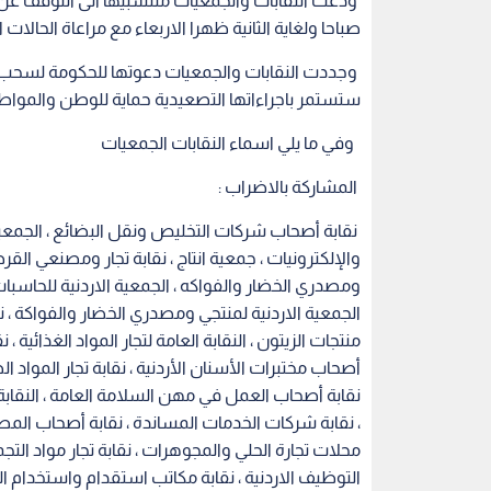
ودعت النقابات والجمعيات منتسبيها الى التوقف عن ا
صباحا ولغاية الثانية ظهرا الاربعاء مع مراعاة الحالات ا
وجددت النقابات والجمعيات دعوتها للحكومة لسحب 
ستستمر باجراءاتها التصعيدية حماية للوطن والمواطن
وفي ما يلي اسماء النقابات الجمعيات
المشاركة بالاضراب :
نقابة أصحاب شركات التخليص ونقل البضائع ، الجمعية ال
والإلكترونيات ، جمعية انتاج ، نقابة تجار ومصنعي الق
ومصدري الخضار والفواكه ، الجمعية الاردنية للحاسبات
الجمعية الاردنية لمنتجي ومصدري الخضار والفواكة ، نق
منتجات الزيتون ، النقابة العامة لتجار المواد الغذائية ،
أصحاب مختبرات الأسنان الأردنية ، نقابة تجار المواد ال
نقابة أصحاب العمل في مهن السلامة العامة ، النقابة 
، نقابة شركات الخدمات المساندة ، نقابة أصحاب المطاعم
محلات تجارة الحلي والمجوهرات ، نقابة تجار مواد الت
التوظيف الاردنية ، نقابة مكاتب استقدام واستخدام العامل