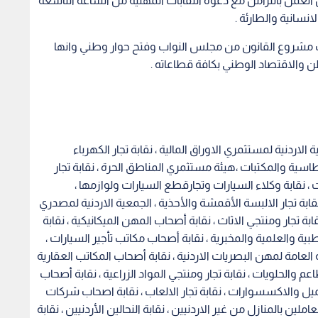
لعمل بالتزامن مع دعوة النقابات المهنية من الساعة التاسعة
لانسانية والطارئة .
مشروع القانون من مجلس النواب وفتح حوار وطني وانها
 والاقتصاد الوطني بكافة قطاعاته .
اردنية لمستثمري الاوراق المالية ، نقابة تجار الكهرباء
رطاسية والمكتبات ،هيئة مستثمري المناطق الحرة ، نقابة تجار
 ، نقابة وكلاء السيارات وتجارقطع السيارات ولوازمها ،
ابة تجار الالبسة الأقمشة والأحذية ، الجمعية الاردنية لمصدري
 نقابة تجار ومنتجي الاثاث ، نقابة أصحاب المهن الميكانيكية ، نقابة
طبية والعلمية والمخبرية ، نقابة أصحاب مكاتب تأجير السيارات ،
العامة لمهن البصريات الاردنية ، نقابة أصحاب المكاتب العقارية
 والحلويات ، نقابة تجار ومنتجي المواد الزراعية ، نقابة أصحاب
جميل والاكسسوارات ، نقابة تجار الالعاب ، نقابة اصحاب شركات
ين بالمنازل من غير الاردنيين ، نقابة النحالين الأردنيين ، نقابة