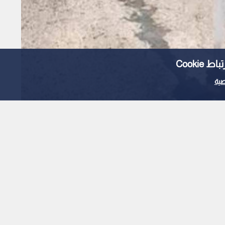
Cooki
ية
جديدة على شبكة التزويد
ء.. فيديو