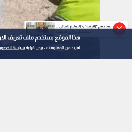
بعد دمج "التربية" و"التعليم العالي"..
تعديل وزاري مرتقب...
هذا الموقع يستخدم ملف تعريف الارتباط e
لمزيد من المعلومات ، يرجى قراءة
سياسة الخصوص
0
0
المياه: ضبط اعتداءات 
في منطقة بيرين بالزرقا