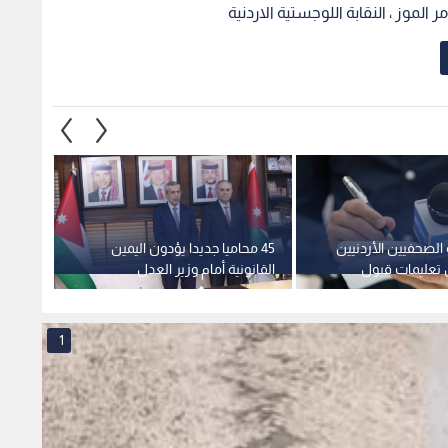
الموز ، النقابة اللوجستية الاردنية
لصحفيين الأردنيين
45 محاميا جديدا يؤدون اليمين
تأخر 
 تعليمات قبول
القانونية أمام وزير العدل
المتقا
فاصيل
خطة ل
1