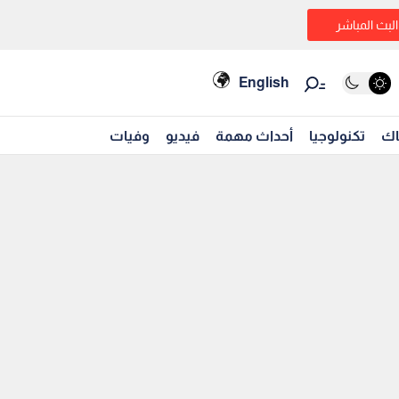
البث المباشر
English
اك
تكنولوجيا
أحداث مهمة
فيديو
وفيات