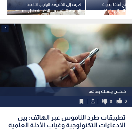
يفتح آفاقا جديدة
تعرف إلى الشروط الواجب اتباعها
كي
عر الوراثي بشكل
للمسلم الراغب في الأضحية خلال عيد
نص
ة
الأضحى؟
ال
1
شخص يمسك بهاتفه
0
0
تطبيقات طرد الناموس عبر الهاتف: بين
الادعاءات التكنولوجية وغياب الأدلة العلمية