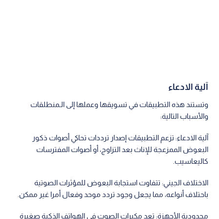
آلية الادعاء
وتستند هذه التطبيقات في تسويقها وعملها إلى الـمنطلقات
والأسباب التالية:
آلية الادعاء: تزعم التطبيقات إصدار ترددات تحاكي أصوات ذكور
البعوض الممزعجة للإناث بعد التزاوج، أو أصوات المفترسات
كاليعاسيب.
الاختلاف الجيني: تتفاوت استجابة البعوض للمؤثرات الصوتية
باحتلاف أنواعه، مما يجعل وجود تردد موحد وفعال أمرا غير ممكن.
محدودية الأجهزة: تعد مكبرات الصوت في الهواتف الذكية صغيرة