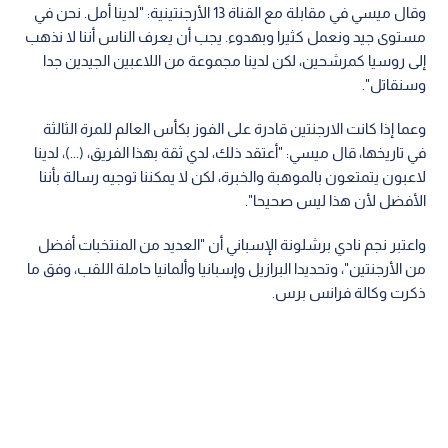
وقال ميسي في مقابلة مع القناة 13 الأرجنتينية: "لدينا أمل. نحن في
مستوى جيد ونعمل كثيرا وبهدوء. يجب أن يعرف الناس أننا لا نذهب
إلى روسيا كمرشحين، لكن لدينا مجموعة من اللاعبين الجيدين جدا
وسنقاتل".
وعما إذا كانت الارجنتين قادرة على الفوز بكأس العالم للمرة الثالثة
في تاريخها، قال ميسي: "أعتقد ذلك، لدي ثقة بهذا الفريق، (...)، لدينا
لاعبون يتمتعون بالموهبة والخبرة، لكن لا يمكننا توجيه رسالة بأننا
الأفضل لأن هذا ليس صحيحا".
واعتبر نجم نادي برشلونة الإسباني أن "العديد من المنتخبات أفضل
من الأرجنتين"، وتحديدا البرازيل وإسبانيا وألمانيا حاملة اللقب، وفق ما
ذكرت وكالة فرانس برس.