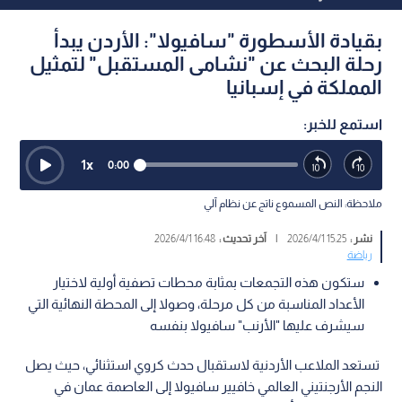
بقيادة الأسطورة "سافيولا": الأردن يبدأ
رحلة البحث عن "نشامى المستقبل" لتمثيل
المملكة في إسبانيا
استمع للخبر:
1
x
0:00
ملاحظة: النص المسموع ناتج عن نظام آلي
نشر :
15:25 2026/4/1
|
آخر تحديث :
16:48 2026/4/1
رياضة
ستكون هذه التجمعات بمثابة محطات تصفية أولية لاختيار
الأعداد المناسبة من كل مرحلة، وصولا إلى المحطة النهائية التي
سيشرف عليها "الأرنب" سافيولا بنفسه
تستعد الملاعب الأردنية لاستقبال حدث كروي استثنائي، حيث يصل
النجم الأرجنتيني العالمي خافيير سافيولا إلى العاصمة عمان في