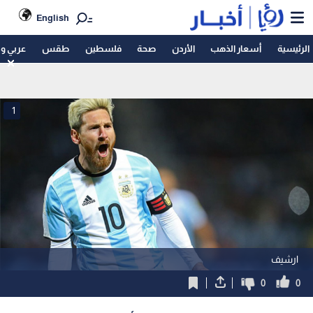
English
الرئيسية
أسعار الذهب
الأردن
صحة
فلسطين
طقس
عربي و
1
ارشيف
0
0