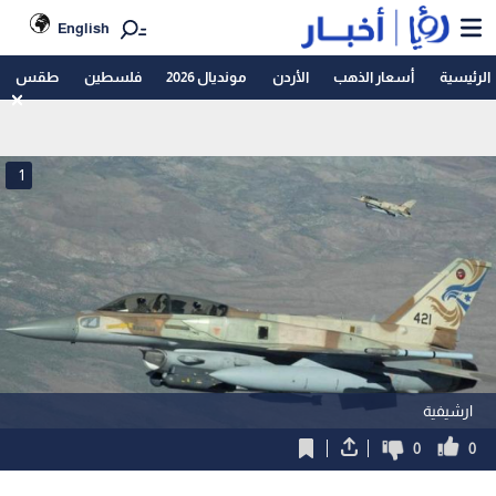
English
الرئيسية
أسعار الذهب
الأردن
مونديال 2026
فلسطين
طقس
1
ارشيفية
0
0