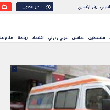
ولي - رؤيا الإخباري
تسجيل الدخول
فلسطين
طقس
عربي ودولي
اقتصاد
رياضة
هنا وهن
1