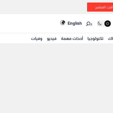
البث المباشر
English
اك
تكنولوجيا
أحداث مهمة
فيديو
وفيات