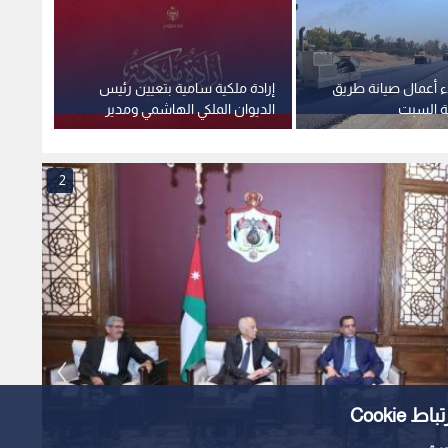
ء أعمال صيانة طريق
إرادة ملكية سامية بتعيين رئيس
استغلا
ية السبت
الديوان الملكي الهاشمي ومدير
وهمية 
مكتب جلالة الملك عضوين في
صادمة
مجلس الأمن القومي
2
Cooki