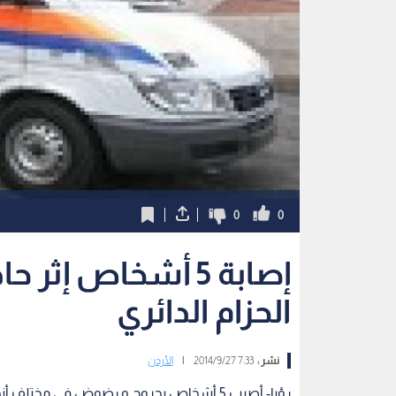
0
0
إصابة 5 أشخاص إث
الحزام الدائري
نشر :
7:33 2014/9/27
|
الأردن
رؤيا- أصيب 5 أشخاص بجروح و رضوض في مختل