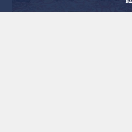
ية
 صمود الشعب الفلسطيني على أرضه
ية جعلت الأردن مركزا
جا في الاعتدال
1
x
0:00