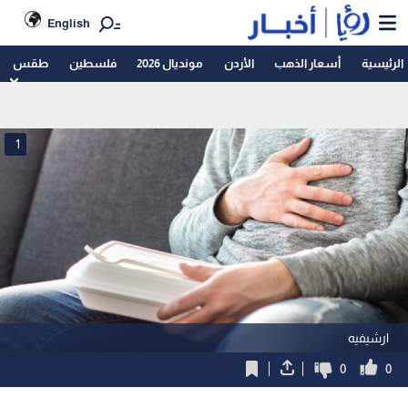
English
الرئيسية
أسعار الذهب
الأردن
مونديال 2026
فلسطين
طقس
1
ارشيفيه
0
0