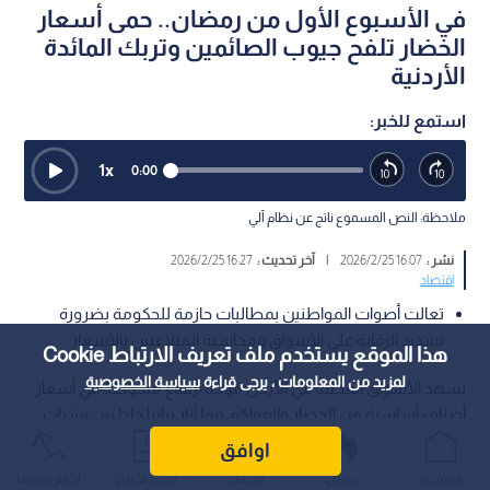
في الأسبوع الأول من رمضان.. حمى أسعار
الخضار تلفح جيوب الصائمين وتربك المائدة
الأردنية
استمع للخبر:
1
x
0:00
ملاحظة: النص المسموع ناتج عن نظام آلي
نشر :
16:07 2026/2/25
|
آخر تحديث :
16:27 2026/2/25
اقتصاد
تعالت أصوات المواطنين بمطالبات حازمة للحكومة بضرورة
تشديد الرقابة على الأسواق ومحاسبة المتلاعبين بالأسعار
هذا الموقع يستخدم ملف تعريف الارتباط Cookie
لمزيد من المعلومات ، يرجى قراءة
سياسة الخصوصية
تشهد الأسواق المحلية في الأردن موجة ارتفاع ملحوظة في أسعار
أصناف أساسية من الخضار والفواكه، مما أثار تباينا حادا بين نشرات
"السوق المركزي" والواقع الذي يواجهه المستهلك.
اوافق
الرئيسية
عواجل
المباشر
أحدث الأخبار
الأكثر شيوعًا