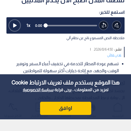
لقصف المدن أصبح الآن يخدم المدنيين
استمع للخبر:
1
x
0:00
ملاحظة: النص المسموع ناتج عن نظام آلي
نشر :
4:50 2026/8/6
|
عربي دولي
تسهم عودة المطار للخدمة في تخفيف أعباء الـسفر وتوفير
الوقت والجهد، مع إتاحة خيارات أكثر سهولة للمواطنين
هذا الموقع يستخدم ملف تعريف الارتباط Cookie
أكد الرئيس السوري أحمد الشرع أن افتتاح مطار دير الزور الدولي
لمزيد من المعلومات ، يرجى قراءة
سياسة الخصوصية
يجسد تحولا محوريا من موقع كان يستخدم لقصف المدن والبلدات،
إلى بوابة تربط المحافظة بمحيطها الداخلي والخارجي.
اوافق
الرئيسية
عواجل
المباشر
أحدث الأخبار
الأكثر شيوعًا