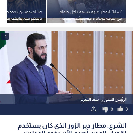
"سانا": انفجار عبوة ناسفة داخل حافلة
جنايات دمشق تحدد مواعي
في مدينة جرمانا بريف دمشق -فيديو
بالحكم بحق عاطف نجيب 
الأسد وأحمد حسون
1
الرئيس السوري أحمد الشرع
0
0
الشرع: مطار دير الزور الذي كان يستخدم