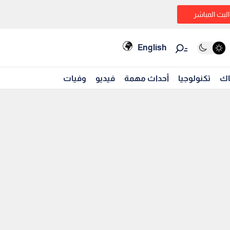
البث المباشر
English
اك
تكنولوجيا
أحداث مهمة
فيديو
وفيات