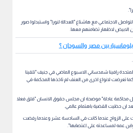
".
واصل الاجتماعي مع هاشتاغ "العدالة لنورا" واستبدلوا صور
 الابيض لاظهار تضامنهم معها.
بلوماسية بين مصر والسودان ؟
.
متحدة رافينا شمدساني الاسبوع الماضي في جنيف "تلقينا
ما تعرضت لانواع اخرى من العنف لم تاخذها المحكمة في
اجل محاكمة عادلة" موضحة ان مجلس حقوق الانسان "قلق فعلا
عد ان حظيت القضية باهتمام عالمي.
برت على الزواج عندما كانت في السادسة عشر وعندما رفضت
ابن عمه لمساعدته على اغتصابها".