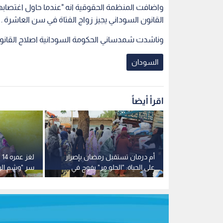
واضافت المنظمة الحقوقية انه "عندما حاول اغتصابه
القانون السوداني يجيز زواج الفتاة في سن العاشرة .
وناشدت شمدساني الحكومة السودانية اصلاح القانون ا
السودان
اقرأ أيضاً
ـ "لص
أم درمان تستقبل رمضان بإصرار
ل
ودان.. خدعة
على الحياة: "الحلو مر" يفوح في
سر "وشم الر
الـ GPS
الأحياء والأسواق تستعيد بريقها