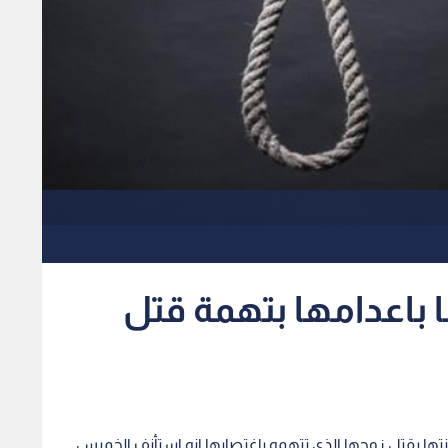
باعدامها بتهمة قتل
انتها بقتل زوجها الذي تتهمه باغتصابها انه استأنف الخميس