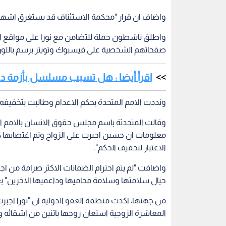
واضاف ان قرار "محكمة الاستئناف قد يستغرق اشهرا
واطلق ناشطون حملة للتضامن مع نورا على مواقع الت
صفحاتهم الشخصية على فيسبوك وتويتر برسم باللون
اقرأ أيضا : هل تسبب مسلسل بأزمة د
ونددت الامم المتحدة بحكم الاعدام وطالبت بتخفيفه
وقالت المتحدثة باسم مجلس حقوق الانسان بالامم ال
معلومات ان حسين اجبرت على الزواج وتم اغتصابها ك
الاعتبار لتخفيف الحكم".
واضافت "لم يتم احترام الضمانات الاكثر صرامة من 
حيال سلامتها وسلامة محاميها وداعميها الاخرين" ب
من جهتها، اكدت منظمة العفو الدولية ان "نورا اج
المعاشرة الزوجية استعان زوجها باثنين من اشقائه و