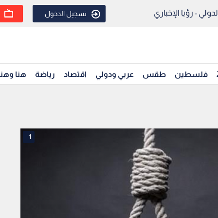
ولي - رؤيا الإخباري
تسجيل الدخول
فلسطين
طقس
عربي ودولي
اقتصاد
رياضة
هنا وهن
1