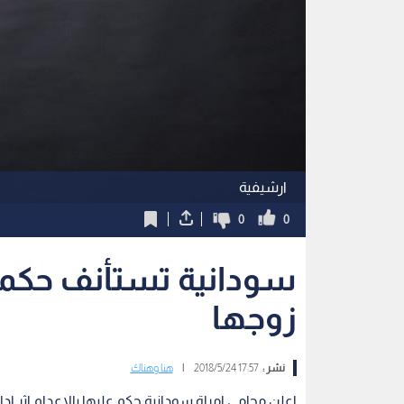
ارشيفية
0
0
سودانية تستأنف حكما 
زوجها
نشر :
17:57 2018/5/24
|
هنا وهناك
اعلن محامي امراة سودانية حكم عليها بالاعدام اثر اد