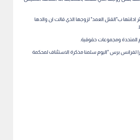
حسين (19 عاما) بالاعدام اثر ادانتها ب"القتل العمد" لزوجها الذي قالت ان والدها
مم المتحدة ومجموعات حقوقية.
ا لفرانس برس "اليوم سلمنا مذكرة الاستئناف لمحكمة