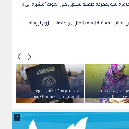
ا مرة ثانية بمفرده طعنته بسكين حتى الموت" مشيرة الي ان
لجنائي لمعاقبة العنف المنزلي واغتصاب الزوج لزوجته.
غز عمره 14 قرنا.. دراسة تكشف
"حادثة غريبة".. الحبس المؤبد
مدينة 
ضع" في السودان
لسوداني نال الجنسية الكويتية
طويل ا
بالتزوير من "أبوين مجهولين"
1