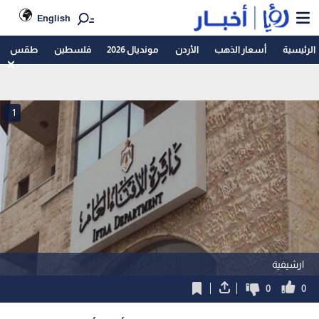
English
الرئيسية
أسعار الذهب
الأردن
مونديال 2026
فلسطين
طقس
1
ارشيفية
0
0