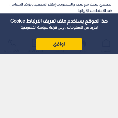
الصفدي يبحث مع قطر والسعودية إنهاء التصعيد ويؤكد التضامن
ضد الاعتداءات الإيرانية
هذا الموقع يستخدم ملف تعريف الارتباط Cookie
لمزيد من المعلومات ، يرجى قراءة
سياسة الخصوصية
اوافق
الرئيسية
عواجل
المباشر
أحدث الأخبار
الأكثر شيوعًا
بحث نائب رئيس الوزراء ووزير الخارجية وشؤون المغتربين أيمن
الصفدي، ورئيس مجلس الوزراء ووزير الخارجية في دولة قطر
الشقيقة الشيخ محمد بن عبد الرحمن آل ثاني، اليوم، ضرورة تكاتف
جميع الجهود الإقليمية والدولية لإنهاء التصعيد الخطير الذي تشهده
المنطقة في المرحلة الراهنة، مؤكدين على أهمية اعتماد الحوار