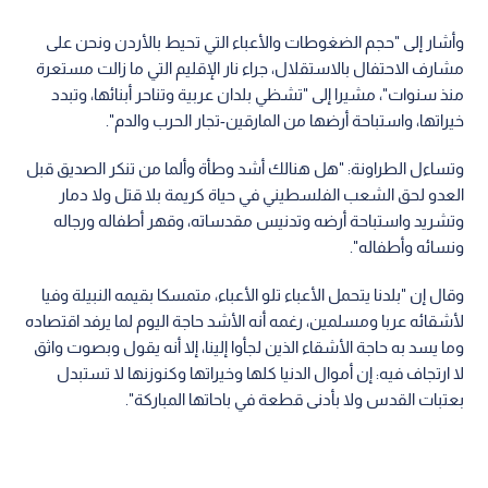
وأشار إلى "حجم الضغوطات والأعباء التي تحيط بالأردن ونحن على
مشارف الاحتفال بالاستقلال، جراء نار الإقليم التي ما زالت مستعرة
منذ سنوات"، مشيرا إلى "تشظي بلدان عربية وتناحر أبنائها، وتبدد
خيراتها، واستباحة أرضها من المارقين-تجار الحرب والدم".
وتساءل الطراونة: "هل هنالك أشد وطأة وألما من تنكر الصديق قبل
العدو لحق الشعب الفلسطيني في حياة كريمة بلا قتل ولا دمار
وتشريد واستباحة أرضه وتدنيس مقدساته، وقهر أطفاله ورجاله
ونسائه وأطفاله".
وقال إن "بلدنا يتحمل الأعباء تلو الأعباء، متمسكا بقيمه النبيلة وفيا
لأشقائه عربا ومسلمين، رغمه أنه الأشد حاجة اليوم لما يرفد اقتصاده
وما يسد به حاجة الأشقاء الذين لجأوا إلينا، إلا أنه يقول وبصوت واثق
لا ارتجاف فيه: إن أموال الدنيا كلها وخيراتها وكنوزنها لا تستبدل
بعتبات القدس ولا بأدنى قطعة في باحاتها المباركة".