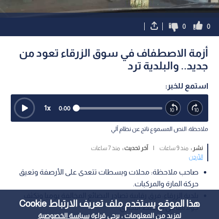
0
0
أزمة الاصطفاف في سوق الزرقاء تعود من
جديد.. والبلدية ترد
استمع للخبر:
1
x
0:00
ملاحظة: النص المسموع ناتج عن نظام آلي
نشر :
منذ 9 ساعات
|
آخر تحديث :
منذ 7 ساعات
الأردن
صاحب ملاحظة: محلات وبسطات تتعدى على الأرصفة وتعيق
حركة المارة والمركبات.
بلدية الزرقاء: فرق رقابية تصادر البضائع المخالفة يوميا وتكثف
هذا الموقع يستخدم ملف تعريف الارتباط Cookie
جولاتها في الوسط التجاري.
لمزيد من المعلومات ، يرجى قراءة
سياسة الخصوصية