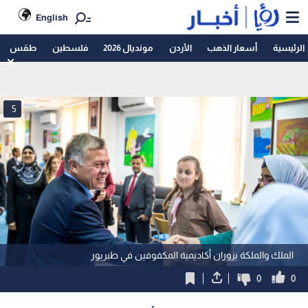
English
الرئيسية
أسعار الذهب
الأردن
مونديال 2026
فلسطين
طقس
5
الملك والملكة يزوران أكاديمية المكفوفين في طبربور
0
0