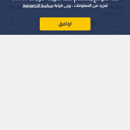
لمزيد من المعلومات ، يرجى قراءة
سياسة الخصوصية
دخول اسمه ضمن قائمة المرشحين لتولي القيادة الفنية لفريق ريال
مدريد الإسباني.
اوافق
الرئيسية
عواجل
المباشر
أحدث الأخبار
الأكثر شيوعًا
اقرأ أيضا: ريال مدريد يفتح ملف المدرب الجديد
ويضع سكالوني في دائرة الترشيحات
وتأتي هذه الأنباء في وقت يعيش فيه النادي الملكي موسما استثنائيا