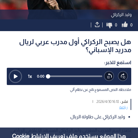
وليد الركراكي
0
0
هل يصبح الركراكي أول مدرب عربي لريال
مدريد الإسباني؟
استمع للخبر:
1
x
0:00
ملاحظة: النص المسموع ناتج عن نظام آلي
نشر :
16:18 2026/4/30
|
رياضة
وليد الركراكي على طاولة الريال
تصدر اسم المدرب المغربي وليد الركراكي المشهد الإعلامي الرياضي
هذا الموقع يستخدم ملف تعريف الارتباط Cookie
في الساعات القليلة الماضية، بعد أن كشفت تقارير إسبانية عن