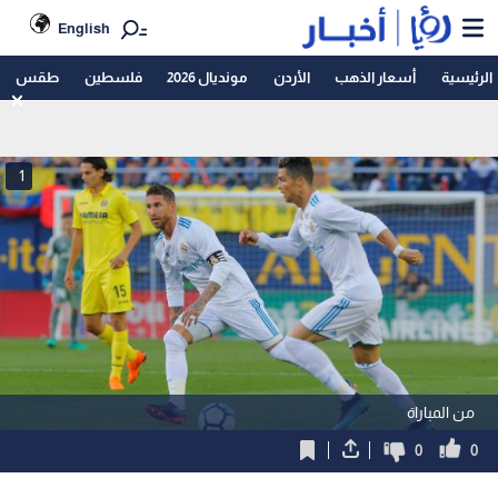
English
الرئيسية
أسعار الذهب
الأردن
مونديال 2026
فلسطين
طقس
1
من المباراة
0
0