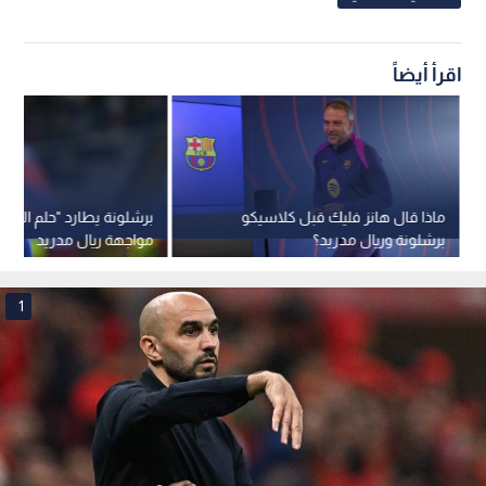
اقرأ أيضاً
ماذا قال هانز فليك قبل كلاسيكو
برشلونة يطارد "حلم المائ
برشلونة وريال مدريد؟
مواجهة ريال مدريد
1