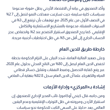
وأكد الصندوق في بيانه أن الاقتصاد الأردني يظل «قويا» مدعوما
بسياسات كلية سليمة؛ حيث تسارعت معدلات النمو لتصل إلى 2.7%
في النصف الأول من عام 2025، مع توقعات بأن ترتفع إلى 3% في
السنوات المقبلة، مدعومة بالمشاريع الاستثمارية والتكامل
الإقليمي. كما رجح الصندوق استقرار التضخم عند 2%، وانخفاض عجز
الحساب الجاري إلى أقل من 5%، في ظل احتياطيات أجنبية مريحة.
خارطة طريق للدين العام
وعلى صعيد المالية العامة، شدد البيان على التزام الحكومة بخطة
لخفض الدين العام ليصل إلى 80% من الناتج المحلي بحلول عام 2028،
عبر رفع كفاءة التحصيل وضبط النفقات وتقليل خسائر قطاعي
المياه والكهرباء، علما أن الدين العام سجل 82.8% بنهاية آب الماضي.
إشادة بـ«المركزي» وإدارة الأزمات
ومن جانبه، قال كينجي أوكامورا، نائب المدير الإداري للصندوق، إن
استقرار الأردن ومرونته في ظل التوترات الإقليمية وعدم اليقين
العالمي يعد «دليلا على السعي الثابت للحكومة نحو سياسات