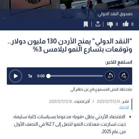
صندوق النقد الدولي
0
0
"النقد الدولي" يمنح الأردن 130 مليون دولار..
وتوقعات بتسارع النمو ليلامس 3%
استمع للخبر:
1
x
0:00
ملاحظة: النص المسموع ناتج عن نظام آلي
نشر :
12:14 2025/12/13
|
آخر تحديث :
12:16 2025/12/13
اقتصاد
الاقتصاد الأردني يظل «قويا» مدعوما بسياسات كلية سليمة؛
حيث تسارعت معدلات النمو لتصل إلى 2.7% في النصف الأول
من عام 2025.