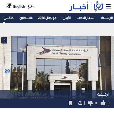
English
الرئيسية
أسعار الذهب
الأردن
مونديال 2026
فلسطين
طقس
1
ارشيفية
0
0