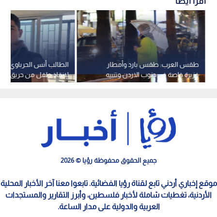
اقرأ أيضاً
طقس العرب: طقس بارد وأمطار
الطالب أنس الحرباوي يخاط
غزيرة خاصة في جنوب الاردن وتنبيه
لإنقاذ طفل من حريق مبنى
من تشكل الضباب
كسر في يده.. فيديو
جميع الحقوق محفوظة رؤيا © 2026
موقع إخباري أردني تابع لقناة رؤيا الفضائية. تابعوا معنا آخر الأخبار المحلية
الأردنية، تغطيات شاملة لأخبار فلسطين، وأبرز التقارير والمستجدات
العربية والدولية على مدار الساعة.