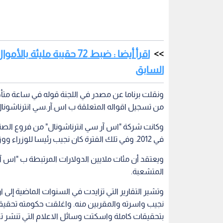
اقرأ أيضا : ضبط 72 حقيبة 
السابق
ونقلت برناما عن مصدر في اللجنة قوله في ساعة متأخر
من تسجيل اقواله المتعلقة ب اس.آر.سي انترناشونال
وكانت شركة "اس آر سي انترناشونال" من فروع الص
في 2012. وفي تلك الفترة كان نجيب رئيسا للوزراء ووزيرا للمالية في نفس الوقت.
ويعتقد أن مئات ملايين الدولارات المرتبطة ب "اس
المتشعبة.
وتشير التقارير التي تزايدت في السنوات الماضية إلى
نجيب واسرته والمقربين منه. واغلقت حكومته تحقيقا
بتحقيقات كاملة واسكتت وسائل الاعلام التي تنشر تق