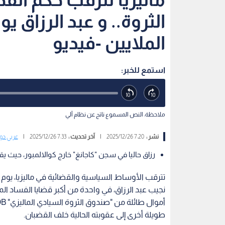
الثروة.. و عبد الرزاق 
الملايين -فيديو
استمع للخبر:
ملاحظة: النص المسموع ناتج عن نظام آلي
نشر :
7:20 2025/12/26
|
آخر تحديث :
7:33 2025/12/26
|
عربي دو
رزاق حاليا في سجن "كاجانغ" خارج كوالالمبور، حي
تترقب الأوساط السياسية والقضائية في ماليزيا، يوم 
نجيب عبد الرزاق، في واحدة من أكبر قضايا الفساد الم
طويلة أخرى إلى عقوبته الحالية خلف القضبان.