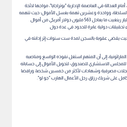
مام العدالة في العاصمة الإدارية "بوتراجايا"، مواجها لائحة
م السلطة، وواحدة وعشرين تهمة بغسل الأموال؛ حيث تتهمه
السلطات بالاستيلاء على مبلغ ضخم يصل إلى 2.28 مليار رينغيت ما يعادل 563 مليون دولار أمريكي من أموال
تحقيقات دولية عابرة للحدود في عدة دول.
، حيث يقضي عقوبة بالسجن لمدة ست سنوات إثر إدانته في
الماراثونية، إلى أن المتهم استغل نفوذه الواسع ومناصبه
س للمجلس الاستشاري للصندوق- لتحويل الأموال إلى حساباته
 سجلات مصرفية وشهادات لأكثر من خمسين شخصا، ورافضا
كامل على شريك رزاق، رجل الأعمال الهارب "جو لو".