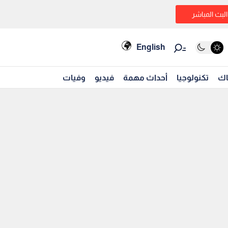
البث المباشر
English
اك
تكنولوجيا
أحداث مهمة
فيديو
وفيات