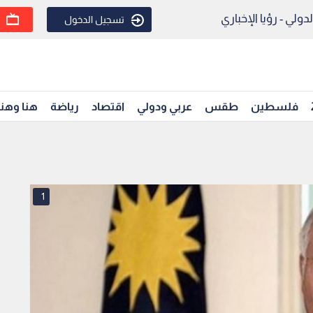
ولي - رؤيا الإخباري
تسجيل الدخول
فلسطين
طقس
عربي ودولي
اقتصاد
رياضة
هنا وهن
1