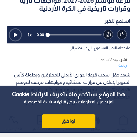
قرعة موسم 2026-2027: مواجهات نارية
وقرارات تاريخية في الكرة الأردنية
استمع للخبر:
1
x
0:00
ملاحظة: النص المسموع ناتج عن نظام آلي
نشر :
منذ 18 ساعة
|
رياضة
شهد حفل سحب قرعة الدوري الأردني للمحترفين وبطولة كأس
السوبر الإعلان عن قرارات استثنائية ومواجهات مرتبقة لموسم
2026-2027، حيث أسفرت القرعة المفتوحة لكأس السوبر عن
هذا الموقع يستخدم ملف تعريف الارتباط Cookie
مواجهتين قمتين في نصف النهائي.
لمزيد من المعلومات ، يرجى قراءة
سياسة الخصوصية
اوافق
الرئيسية
عواجل
المباشر
أحدث الأخبار
الأكثر شيوعًا