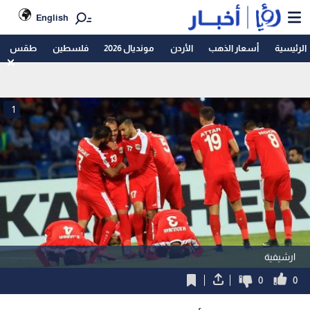
English
الرئيسية
أسعار الذهب
الأردن
مونديال 2026
فلسطين
طقس
1
ارشيفية
0
0