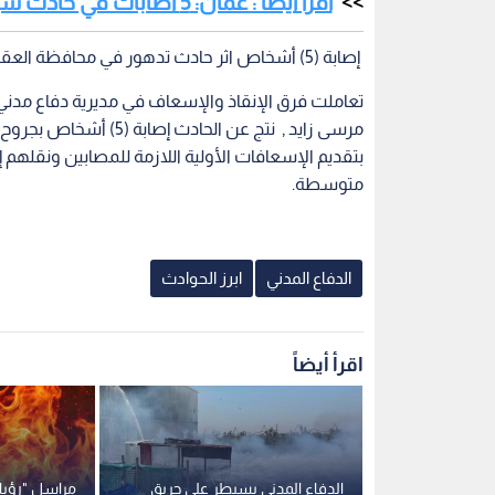
اقرأ أيضا : عمان: 5 اصابات في حادث سير مروع في أم البساتين ..صور
إصابة (5) أشخاص اثر حادث تدهور في محافظة العقبة
تعاملت فرق الإنقاذ والإسعاف في مديرية دفاع مدن
مرسى زايد , نتج عن ال
بتقديم الإسعافات الأولية اللازمة للمصابين ونقله
متوسطة.
الدفاع المدني
ابرز الحوادث
اقرأ أيضاً
ف عن تلقي
الدفاع المدني يسيطر على حريق
مراسل "رؤيا أ