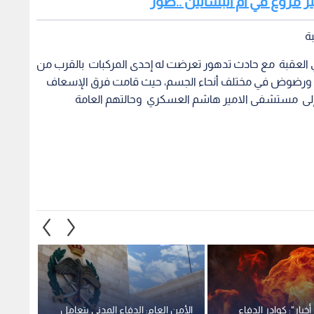
ي العقبة مع حادث تدهور تعرضت له إحدى المركبات بالقرب من
حادث إصابة (5) أشخاص بجروح ورضوض في مختلف أنحاء الجسم، حيث قامت فرق الإسعاف
م إلى مستشفى الامير هاشم العسكري وحالتهم العامة
خبار": كوادر الدفاع
الأمن العام: الدفاع المدني يتعامل
مراسل 