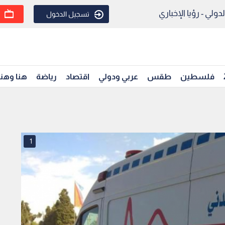
ولي - رؤيا الإخباري
تسجيل الدخول
فلسطين
طقس
عربي ودولي
اقتصاد
رياضة
هنا وهن
1