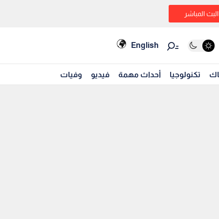
البث المباشر
English
اك
تكنولوجيا
أحداث مهمة
فيديو
وفيات