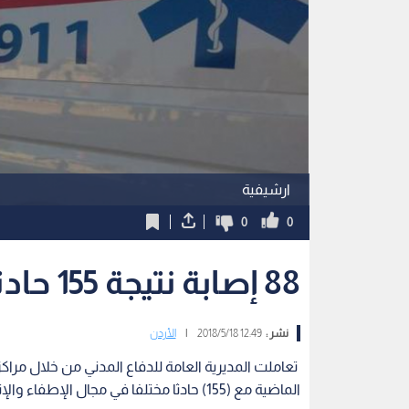
ارشيفية
0
0
88 إصابة نتيجة 155 حادثا مختلفا
نشر :
12:49 2018/5/18
|
الأردن
الماضية مع (155) حادثا مختلفا في مجال الإطفاء والإنقاذ نتج عنها(88) إصابة.