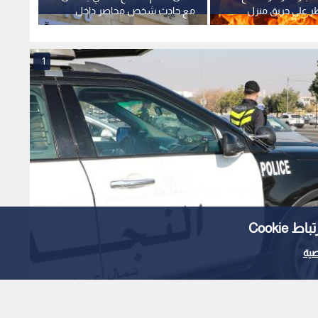
ر على حريق منزل
مع حادث شخص محاصر داخل
أكشاك
مادبا
حفرة بمنزله في الزرقاء
المدني
المجاو
1
Cooki
ية