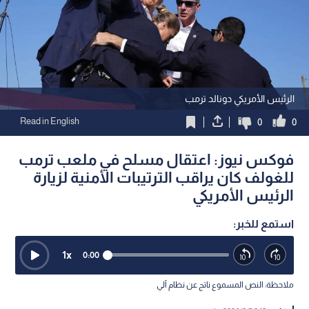
الرئيس الأمريكي دونالد ترمب
Read in English
0
0
فوكس نيوز: اعتقال مسلح في ملعب ترمب
للغولف كان يراقب الترتيبات الأمنية لزيارة
الرئيس الأمريكي
استمع للخبر:
1
x
0:00
ملاحظة: النص المسموع ناتج عن نظام آلي