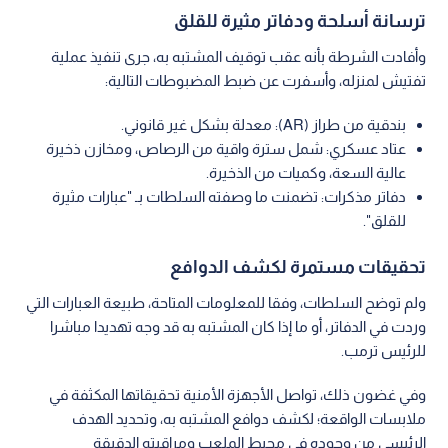
ترسانة أسلحة ودفاتر مثيرة للقلق
وأفادت الشرطة بأنه عقب توقيف المشتبه به، جرى تنفيذ عملية
تفتيش لمنزله، وأسفرت عن ضبط المضبوطات التالية:
بندقية من طراز (AR): معدلة بشكل غير قانوني.
عتاد عسكري: شمل سترة واقية من الرصاص، ومخازن ذخيرة
عالية السعة، وكميات من الذخيرة.
دفاتر مذكرات: تضمنت ما وصفته السلطات بـ "عبارات مثيرة
للقلق".
تحقيقات مستمرة لكشف الدوافع
ولم توضح السلطات، وفقا للمعلومات المتاحة، طبيعة العبارات التي
وردت في الدفاتر، أو ما إذا كان المشتبه به قد وجه تهديدا مباشرا
للرئيس ترمب.
وفي غضون ذلك، تواصل الأجهزة الأمنية تحقيقاتها المكثفة في
ملابسات الواقعة؛ لكشف دوافع المشتبه به، وتحديد الهدف
الرئيسي من وجوده في محيط الملعب ومراقبته الدقيقة