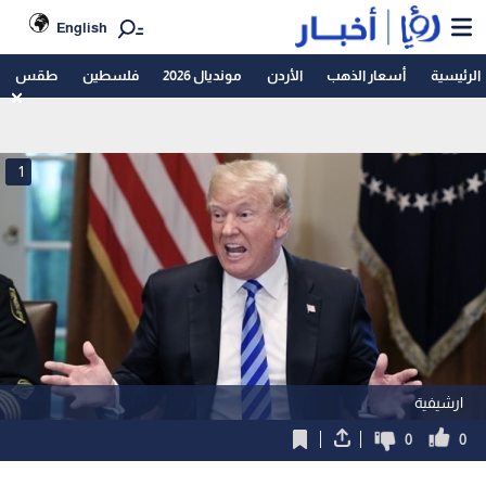
English
الرئيسية
أسعار الذهب
الأردن
مونديال 2026
فلسطين
طقس
1
ارشيفية
0
0