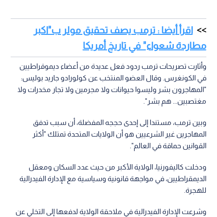
اقرأ أيضا : ترمب يصف تحقيق مولر ب"اكبر
مطاردة شعواء" في تاريخ أمريكا
وأثارت تصريحات ترمب ردود فعل عديدة من أعضاء ديموقراطيين
في الكونغرس. وقال العضو المنتخب عن كولورادو جاريد بوليس:
"المهاجرون بشر وليسوا حيوانات ولا مجرمين ولا تجار مخدرات ولا
مغتصبين... هم بشر".
وبين ترمب، مستندا إلى إحدى حججه المفضلة، أن سبب تدفق
المهاجرين غير الشرعيين هو أن الولايات المتحدة تمتلك "أكثر
القوانين حماقة في العالم".
ودخلت كاليفورنيا، الولاية الأكبر من حيث عدد السكان ومعقل
الديمقراطيين، في مواجهة قانونية وسياسية مع الإدارة الفيدرالية
للهجرة.
وشرعت الإدارة الفيدرالية في ملاحقة الولاية لدفعها إلى التخلي عن