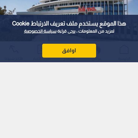
هذا الموقع يستخدم ملف تعريف الارتباط Cookie
لمزيد من المعلومات ، يرجى قراءة
سياسة الخصوصية
اوافق
الحكمة للأدوية
الرئيسية
عواجل
المباشر
أحدث الأخبار
الأكثر شيوعًا
0
0
إيرادات "الحكمة للأدوية" ترتفع إلى 1.728
مليار دولار بالنصف الأول
استمع للخبر:
1
x
0:00
ملاحظة: النص المسموع ناتج عن نظام آلي