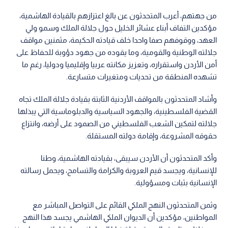
من جهتهم، أعرب المتحدثون عن بالغ اعتزازهم بالقيادة الهاشمية،
مؤكدين التفاف أبناء عشائر الخليل حول جلالة الملك وسمو ولي
العهد، ووقوفهم صفا واحدا خلف قيادته الحكيمة، مثمنين مواقف
جلالته الوطنية والقومية، وما يقوده من جهود دؤوبة للحفاظ على
أمن الأردن واستقراره، وتعزيز مكانته عربيا وإقليميا ودوليا، رغم ما
تشهده المنطقة من تحديات ومتغيرات متسارعة.
وأشاد المتحدثون بالمواقف الأردنية الثابتة بقيادة جلالة الملك تجاه
القضية الفلسطينية، والجهود السياسية والدبلوماسية التي يبذلها
جلالته لتمكين الشعب الفلسطيني من الصمود على أرضه، وانتزاع
حقوقه المشروعة، وإقامة دولته المستقلة.
وأكد المتحدثون أن الأردن سيبقى، بقيادته الهاشمية، وطنا
للإنسانية، ويجسد قيم العروبة والكرامة والتسامح، ويحمل رسالته
الإنسانية بثبات ومسؤولية.
وثمن المتحدثون النهج الملكي القائم على التواصل المباشر مع
المواطنين، مؤكدين أن الديوان الملكي الهاشمي يجسد هذا النهج