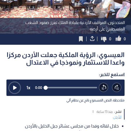
المتحدثون: المواقف الأردنية بقيادة الملك تعزز صمود الشعب
الفلسطيني على أرضه
0
0
العيسوي: الرؤية الملكية جعلت الأردن مركزا
واعدا للاستثمار ونموذجا في الاعتدال
استمع للخبر:
1
x
0:00
ملاحظة: النص المسموع ناتج عن نظام آلي
نشر :
منذ 13 ساعة
|
الأردن
خلال لقائه وفدا من مجلس عشائر جبل الخليل بالأردن