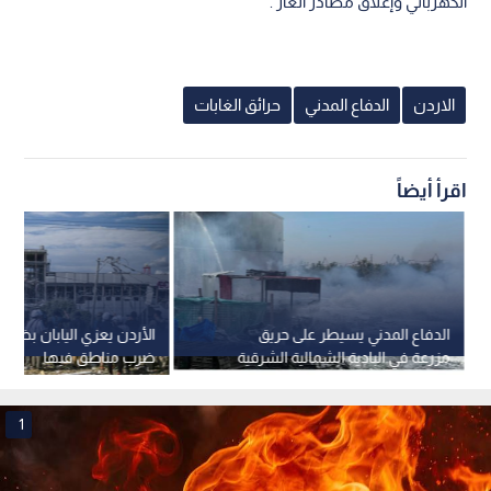
الكهربائي وإغلاق مصادر الغاز .
الاردن
الدفاع المدني
حرائق الغابات
اقرأ أيضاً
الدفاع المدني يسيطر على حريق
الأردن يعزي اليابان بضحايا 
مزرعة في البادية الشمالية الشرقية
ضرب مناطق فيها
وينقذ الأشجار المجاورة
1