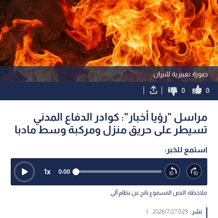
صورة تعبيرية للنيران
0
0
مراسل "رؤيا أخبار": كوادر الدفاع المدني
تسيطر على حريق منزل ومركبة وسط مادبا
استمع للخبر:
1
x
0:00
ملاحظة: النص المسموع ناتج عن نظام آلي
نشر :
0:29 2026/7/27
|