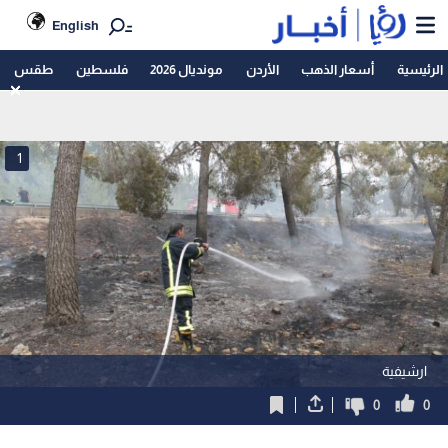
English
الرئيسية
أسعار الذهب
الأردن
مونديال 2026
فلسطين
طقس
1
ارشيفية
0
0