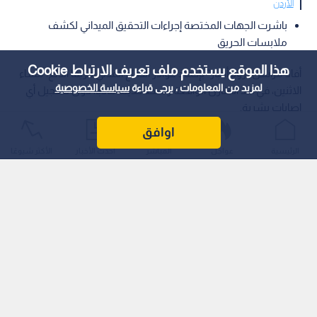
الأردن
باشرت الجهات المختصة إجراءات التحقيق الميداني لكشف
ملابسات الحريق
هذا الموقع يستخدم ملف تعريف الارتباط Cookie
أفاد مراسل "رؤيا أخبار" بإخماد كوادر الدفاع المدني حريقا اندلع، مساء
لمزيد من المعلومات ، يرجى قراءة
سياسة الخصوصية
الاثنين، في أحد المنازل الواقعة وسط مدينة مادبا، دون تسجيل أي
إصابات بشرية.
اوافق
الرئيسية
عواجل
المباشر
أحدث الأخبار
الأكثر شيوعًا
وطالت النيران مركبة كانت مصطفة أمام المنزل، مما أسفر عن