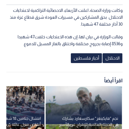
وكانت وزارة الصحة، اعلنت الأربعاء، الاحصائية التراكمية لاعتداءات
الاحتلال بحق المشاركين في مسيرات العودة شرق قطاع غزة منذ
30 آذار مخلفة 47 شهيدا.
وقالت الوزارة في بيان لها، إن هذه الاعتداءات خلفت47 شهيدا
و8536 إصابة بجروح مختلفة واختناق بالغاز المسيل للدموع.
الاحتلال
أخبار فلسطين
اقرأ أيضاً
نجم "فايكينغز" سكارسغارد يشارك
انتشال جثامين 
في الحملة العالمية للإفراج عن الأسير
أنقاض منزل عائلة كرم في