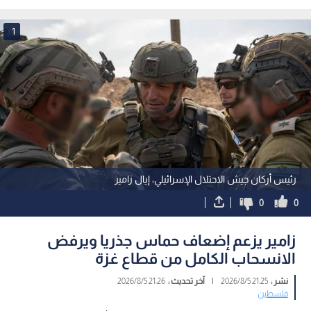
مروان البرغوثي.. فيديو
1
رئيس أركان جيش الاحتلال الإسرائيلي، إيال زامير
0
0
زامير يزعم إضعاف حماس جذريا ويرفض
الانسحاب الكامل من قطاع غزة
نشر :
21:25 2026/8/5
|
آخر تحديث :
21:26 2026/8/5
فلسطين