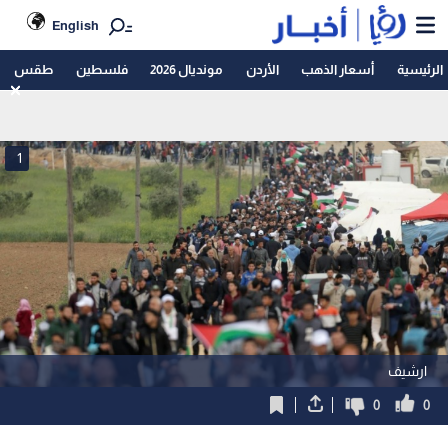
English
الرئيسية
أسعار الذهب
الأردن
مونديال 2026
فلسطين
طقس
1
ارشيف
0
0