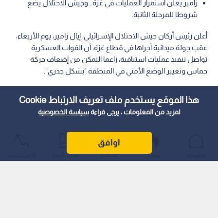
زامير يعلن استمرار العمليات في غزة.. وجيش الاحتلال يضع
شروطا للمرحلة الثانية.
أعلن رئيس أركان جيش الاحتلال الإسرائيلي، إيال زامير، يوم الأربعاء،
عقب جولة ميدانية أجراها في قطاع غزة، أن القوات العسكرية
تواصل تنفيذ عمليات استباقية، زاعما التمكن من إضعاف حركة
حماس وتغيير الوضع الأمني في المنطقة "بشكل جذري".
هذا الموقع يستخدم ملف تعريف الارتباط Cookie
لمزيد من المعلومات ، يرجى قراءة
سياسة الخصوصية
اوافق
الرئيسية
عواجل
المباشر
أحدث الأخبار
الأكثر شيوعًا
وأوضح بيان صادر عن جيش الاحتلال أن زامير تفقد المواقع الميدانية