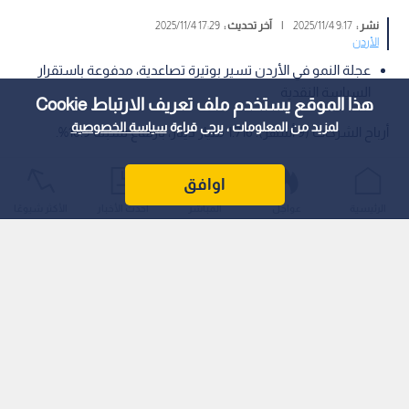
نشر :
9:17 2025/11/4
|
آخر تحديث :
17:29 2025/11/4
الأردن
عجلة النمو في الأردن تسير بوتيرة تصاعدية، مدفوعة باستقرار
السياسة النقدية
هذا الموقع يستخدم ملف تعريف الارتباط Cookie
لمزيد من المعلومات ، يرجى قراءة
سياسة الخصوصية
أرباح الشركات (9 أشهر): 1.716 مليار دينار، بارتفاع نسبته 10.9%.
اوافق
الرئيسية
عواجل
المباشر
أحدث الأخبار
الأكثر شيوعًا
نمو القطاع الصناعي: قفزة بنسبة 15.8% في الأرباح.