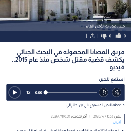
مبنى مديرية الأمن العام
0
0
فريق القضايا المجهولة في البحث الجنائي
يكشف قضية مقتل شخص منذ عام 2015..
فيديو
استمع للخبر:
1
x
0:00
ملاحظة: النص المسموع ناتج عن نظام آلي
نشر :
15:53 2026/7/7
|
آخر تحديث :
0:30 2026/7/8
الأردن
زوجته قتلته إثر خلافات بينهما ودفنته في فناء المنزل وجرى