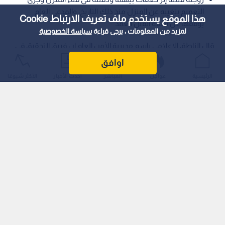
التعميم بتغيبه عن المنزل منذ ذلك التاريخ، والمدعي العام
هذا الموقع يستخدم ملف تعريف الارتباط Cookie
يوقفها عن تهمة القتل العمد
لمزيد من المعلومات ، يرجى قراءة
سياسة الخصوصية
قال الناطق الإعلامي باسم مديرية الأمن العام إن فريق التحقيق في
القضايا المجهولة في إدارة البحث الجنائي أعاد فتح ملف تغيب
اوافق
شخص منذ عام 2015م وكشف تعرضه للقتل من قبل زوجته، وألقي
الرئيسية
عواجل
المباشر
أحدث الأخبار
الأكثر شيوعًا
القبض عليها واعترفت بذلك.