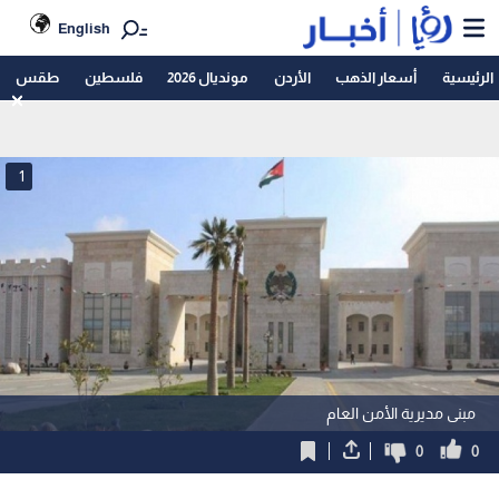
English
الرئيسية
أسعار الذهب
الأردن
مونديال 2026
فلسطين
طقس
1
مبنى مديرية الأمن العام
0
0