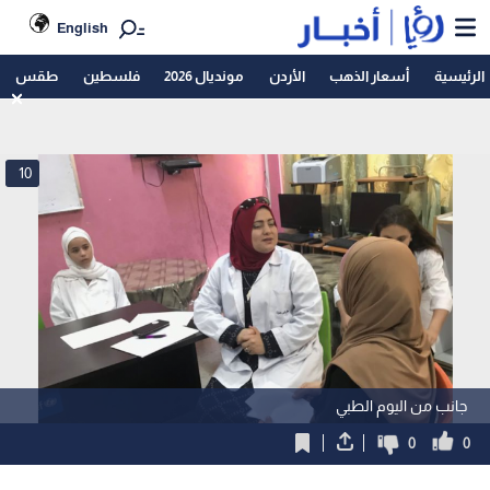
English
الرئيسية
أسعار الذهب
الأردن
مونديال 2026
فلسطين
طقس
10
جانب من اليوم الطبي
0
0