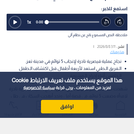
استمع للخبر:
1
x
0:00
ملاحظة: النص المسموع ناتج عن نظام آلي
نشر :
3:11 2026/8/8
|
هنا وهناك
نجاح عملية قيصرية نادرة لإنجاب 5 توائم في مدينة تعز.
الـفريق الـطبي استعد لأربعة أطفال قبل اكتشاف الـطفل
الـخامس أثناء إخراج الـمشيمة.
هذا الموقع يستخدم ملف تعريف الارتباط Cookie
لمزيد من المعلومات ، يرجى قراءة
سياسة الخصوصية
شهدت محافظة تعز (جنوب غربي اليمن) نجاح عملية قيصرية نادرة
لامرأة وضعت 5 توائم، في قصة أمل وتحد أبهجت السكان في ظل
الظروف الصعبة التي تمر بها البلاد.
اوافق
الرئيسية
عواجل
المباشر
أحدث الأخبار
الأكثر شيوعًا