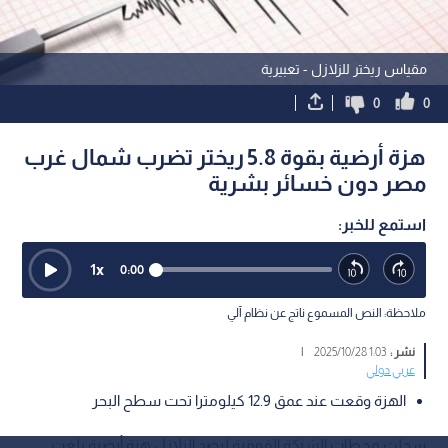
مقياس ريختر للزلازل - تعبيرية
0
0
هزة أرضية بقوة 5.8 ريختر تضرب شمال غرب
مصر دون خسائر بشرية
استمع للخبر:
1
x
0:00
ملاحظة: النص المسموع ناتج عن نظام آلي
نشر :
1:03 2025/10/28
|
عربي دولي
الهزة وقعت عند عمق 12.9 كيلومترا تحت سطح البحر
سجلت محطات الشبكة القومية لرصد الزلازل هزة أرضية بلغت