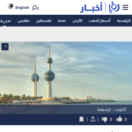
English
الرئيسية
أسعار الذهب
الأردن
صحة
فلسطين
طقس
عربي و
1
الكويت - ارشيفية
0
0