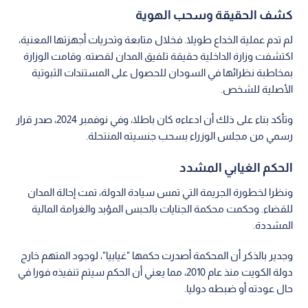
كشف الحقيقة وسحب الهوية
لم تدم عملية الخداع طويلا. فخلال متابعة وتحريات أجهزتها المعنية،
اكتشفت وزارة الداخلية حقيقة تلفيق المدان لقصته. وقامت الوزارة
بمخاطبة نظرائها في السودان للحصول على المستندات الثبوتية
الأصلية للشخص.
وتأكد بناء على ذلك أن ادعاءه كان باطلا، وفي نوفمبر 2024، صدر قرار
رسمي من مجلس الوزراء بسحب جنسيته المنتحلة.
الحكم الغيابي المشدد
ونظرا لخطورة الجريمة التي تمس سيادة الدولة، تمت إحالة المدان
للقضاء. وحكمت محكمة الجنايات بالحبس المؤبد والغرامة المالية
المشددة.
وجدير بالذكر أن المحكمة أصدرت حكمها "غيابيا"، لوجود المتهم خارج
دولة الكويت منذ عام 2010، مما يعني أن الحكم سيتم تنفيذه فورا في
حال عودته أو ضبطه دوليا.