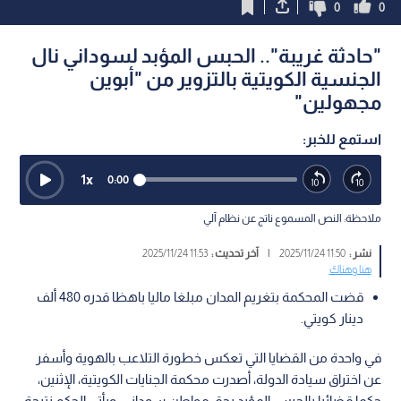
0
0
"حادثة غريبة".. الحبس المؤبد لسوداني نال
الجنسية الكويتية بالتزوير من "أبوين
مجهولين"
استمع للخبر:
1
x
0:00
ملاحظة: النص المسموع ناتج عن نظام آلي
نشر :
11:50 2025/11/24
|
آخر تحديث :
11:53 2025/11/24
هنا وهناك
قضت المحكمة بتغريم المدان مبلغا ماليا باهظا قدره 480 ألف
دينار كويتي.
في واحدة من القضايا التي تعكس خطورة التلاعب بالهوية وأسفر
عن اختراق سيادة الدولة، أصدرت محكمة الجنايات الكويتية، الإثنين،
حكما قضائيا بالحبس المؤبد بحق مواطن سوداني. ويأتي الحكم نتيجة