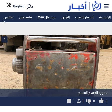
English
الرئيسية
أسعار الذهب
الأردن
مونديال 2026
فلسطين
طقس
1
صورة الجسم المشع
0
0