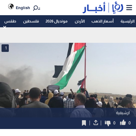
English
الرئيسية
أسعار الذهب
الأردن
مونديال 2026
فلسطين
طقس
1
ارشيفية
0
0