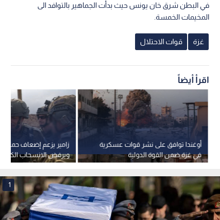
في البطن شرق خان يونس حيث بدأت الجماهير بالتوافد الى
المخيمات الخمسة.
غزة
قوات الاحتلال
اقرأ أيضاً
أوغندا توافق على نشر قوات عسكرية
زامير يزعم إضعاف حماس ج
في غزة ضمن القوة الدولية
ويرفض الانسحاب الكامل
غزة
1