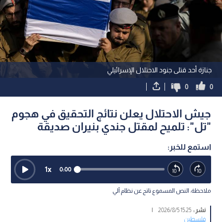
جنازة أحد قتلى جنود الاحتلال الإسرائيلي
0
0
جيش الاحتلال يعلن نتائج التحقيق في هجوم
"تل": تلميح لمقتل جندي بنيران صديقة
استمع للخبر:
1
x
0:00
ملاحظة: النص المسموع ناتج عن نظام آلي
نشر :
15:25 2026/8/5
|
فلسطين