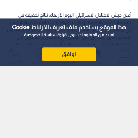
أعلن جيش الاحتلال الإسرائيلي، اليوم الأربعاء، نتائج تحقيقه في
ملابسات مقتل الضابط يوفال عزرا والجندي بنياهو ملط، القاطنين
هذا الموقع يستخدم ملف تعريف الارتباط Cookie
في بؤرة "حفات غلعاد" الاستيطانية، خلال اقتحام مجموعة كبيرة من
لمزيد من المعلومات ، يرجى قراءة
سياسة الخصوصية
المستوطنين لبلدة تل غربي نابلس في الخامس والعشرين من
تموز/يوليو الماضي، وهو الهجوم الذي أسفر عن استشهاد أربعة
مواطنين فلسطينيين من أبناء البلدة خلال تصديهم للاعتداء.
اوافق
الرئيسية
عواجل
المباشر
أحدث الأخبار
الأكثر شيوعًا