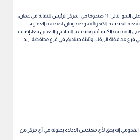
وبلغ عدد صناديق الاقتراع (اللجان)26 صندوقا موزعة على النحو التالي: 11 صندوقا في المركز الرئيس للنقابة في عمان،
لشعبة الهندسة المدنية، و3 صناديق لشعبة الهندسة الكهربائية، وصندوقان لهندسة العمارة،
 الهندسة الكيميائية وهندسة المناجم والتعدين معا، إضافة
فرع محافظة الزرقاء، وثلاثة صناديق في فرع محافظة اربد.
لد القدومي إنه يحق لأي مهندس الإدلاء بصوته في أي مركز من