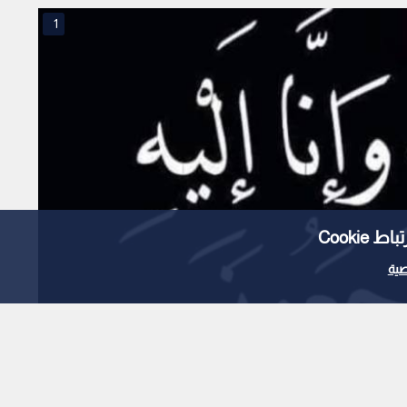
1
Cooki
ية