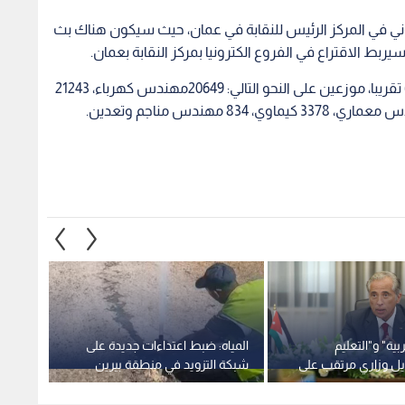
ني في المركز الرئيس للنقابة في عمان، حيث سيكون هناك بث
يربط الاقتراع في الفروع الكترونيا بمركز النقابة بعمان.
ويبلغ عدد المهندسين الذين يحق لهم الاقتراع 65107 تقريبا، موزعين على النحو التالي: 20649مهندس كهرباء، 21243
بية" و"التعليم
المياه: ضبط اعتداءات جديدة على
أمانة 
ديل وزاري مرتقب على
شبكة التزويد في منطقة بيرين
شوارع
 حسان
بالزرقاء.. فيديو
لتسهيل