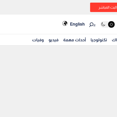
البث المباشر
English
اك
تكنولوجيا
أحداث مهمة
فيديو
وفيات