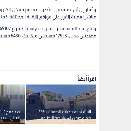
وأشار إلى أن عملية فرز الأصوات ستتم بشكل الكترو
مباشر لعملية الفرز على مواقع النقابة المختلفة، كما س
مهندس مدني، 12523 مهندس ميكانيك، 6480 مهندس معماري، 3378 كيماوي، 834 مهندس مناجم وتعدين.
اقرأ أيضاً
 الإيراني على
البيئة تدعم بلديات الطفيلة بـ 225
بعد دمج "التر
بمضيق هرمز
حاوية ضمن استراتيجية النظافة
العالي".. تع
مل مع أبوظبي
(2026-2027)
حكومة جعفر