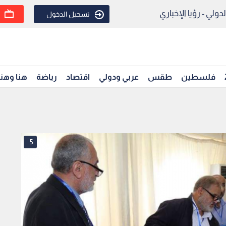
ولي - رؤيا الإخباري
تسجيل الدخول
فلسطين
طقس
عربي ودولي
اقتصاد
رياضة
هنا وهن
5