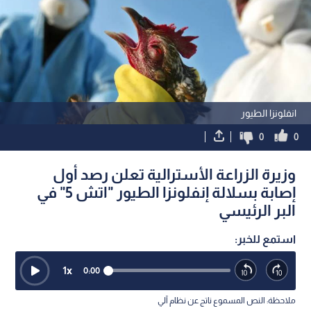
انفلونزا الطيور
0
0
وزيرة الزراعة الأسترالية تعلن رصد أول
إصابة بسلالة إنفلونزا الطيور "اتش 5" في
البر الرئيسي
استمع للخبر:
1
x
0:00
ملاحظة: النص المسموع ناتج عن نظام آلي