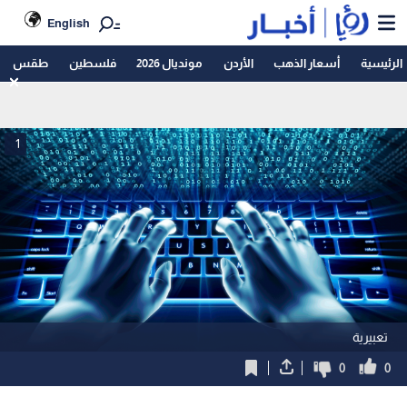
English
الرئيسية
أسعار الذهب
الأردن
مونديال 2026
فلسطين
طقس
1
تعبيرية
0
0