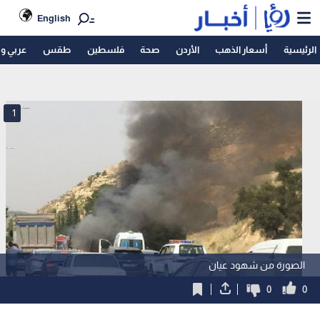
English
الرئيسية
أسعار الذهب
الأردن
صحة
فلسطين
طقس
عربي و
1
الصورة من شهود عيان
0
0