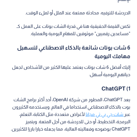
الدردشة للترفيه: محادثة ممتعة عند الملل أو لملء الوقت.
تكمن القيمة الحقيقية هنا في قدرة الشات بوتات على العمل كـ
"مساعدين رقميين" موثوقين للمهام اليومية والعملية.
6 شات بوتات شائعة بالذكاء الاصطناعي لتسهيل
مهامك اليومية
إليك أفضل 6 شات بوتات يعتمد عليها الكثير من الأشخاص لجعل
حياتهم اليومية أسهل:
1) ChatGPT
يعد ChatGPT، المطور من شركة OpenAI، أحد أكثر برامج الشات
بوت بالذكاء الاصطناعي استخداما في العالم. ويستخدمه الكثيرون
عبر
شات جي بي تي مجانا
لأغراض متعددة مثل الكتابة، التعلم،
البرمجة، التخطيط، أو حتى للدردشة من أجل المتعة. ويتميز
ChatGPT بوضوحه وفعاليته العالية، مما يجعله خيارا بارزا للكثيرين.