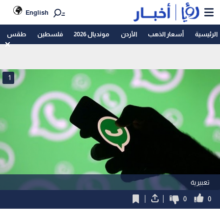
English
الرئيسية
أسعار الذهب
الأردن
مونديال 2026
فلسطين
طقس
1
تعبيرية
0
0