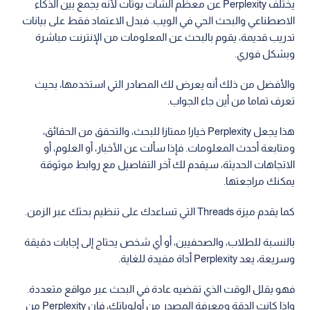
يختلف Perplexity عن معظم الشات بوتات لأنه يجمع بين الذكاء
الاصطناعي والبحث الحي في الويب. فبدل الاعتماد فقط على بيانات
تدريب قديمة، يقوم بالبحث عن المعلومات من الإنترنت مباشرة
وبشكل فوري.
والأفضل من ذلك أنه يعرض لك المصادر التي استخدمها، بحيث
تعرف تماما من أين جاء الجواب.
هذا يجعل Perplexity خيارا ممتازا للبحث، والتحقق من الحقائق،
ومتابعة أحدث المعلومات. فإذا سألت عن الأخبار، أو العلوم، أو
الاتجاهات الحديثة، سيقدم لك آخر التفاصيل مع روابط موثوقة
يمكنك مراجعتها.
كما يقدم ميزة Threads التي تساعدك على تنظيم بحثك عبر الزمن.
بالنسبة للطلاب، والصحفيين، أو أي شخص يحتاج إلى إجابات دقيقة
وسريعة، يعد Perplexity أداة مفيدة للغاية.
فهو يقلل الوقت الذي تقضيه عادة في البحث عبر مواقع متعددة.
وإذا كانت الدقة ومعرفة المصدر من أولوياتك، فإن Perplexity من