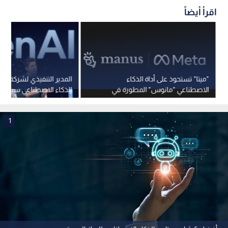
اقرأ أيضاً
"ميتا" تستحوذ على أداة الذكاء
الاصطناعي "مانوس" المطورة في
الذكاء الاصطناعي سيتجاوز
الصين
2026
1