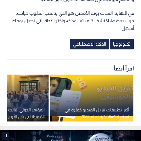
في النهاية، الشات بوت الأفضل هو الذي يناسب أسلوب حياتك.
جرب بعضها، اكتشف كيف تساعدك، واختر الأداة التي تجعل يومك
أسهل.
تكنولوجيا
الذكاء الاصطناعي
اقرأ أيضاً
أكثر تطبيقات تنزيل الفيديو كفاءة في
المؤتمر الدولي الثالث للذك
استهلاك الذاكرة لعام 2026
الاصطناعي في الأردن يختت
بحثية ومحاضرات عالمية
1