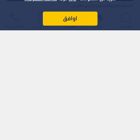
ملاحظة: النص المسموع ناتج عن نظام آلي
اوافق
نشر :
13:14 2025/11/6
|
تكنولوجيا
الرئيسية
عواجل
المباشر
أحدث الأخبار
الأكثر شيوعًا
الخبراء ورجال الدولة أن من يحقق "الذكاء الاصطناعي العام"
(AGI) أولا سيعزز سطوته في "حرب الذكاء الاصطناعي".
جوبرود نشر ورقة بحثية سابقة لعصرها، ادعى فيها أن التقنيات
الحديثة ستعيد تعريف الحروب بشكل يجعلها "أخطر من الأسلحة
النووية".
يشهد العالم اليوم سباقا محموما بين عمالقة التكنولوجيا لتحقيق ما
يعرف بـ "الذكاء الاصطناعي العام" (AGI). هذا المصطلح، الذي أصبح
حجر الزاوية في صفقات أيقونية كشراكة "مايكروسوفت" و"أوبن إيه
آي"، ينظر إليه اليوم كهدف تجاري وتقني بحت. ويؤكد الخبراء ورجال
الدولة أن من يحقق هذا الإنجاز أولا سيعزز سطوته في "حرب الذكاء
الاصطناعي".