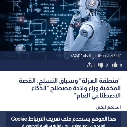
"الذكاء الاصطناعي العام" (AGI)
0
0
"منطقة العزلة" وسباق التسلح: القصة
المخفية وراء ولادة مصطلح "الذكاء
الاصطناعي العام"
استمع للخبر:
هذا الموقع يستخدم ملف تعريف الارتباط Cookie
1
x
0:00
لمزيد من المعلومات ، يرجى قراءة
سياسة الخصوصية