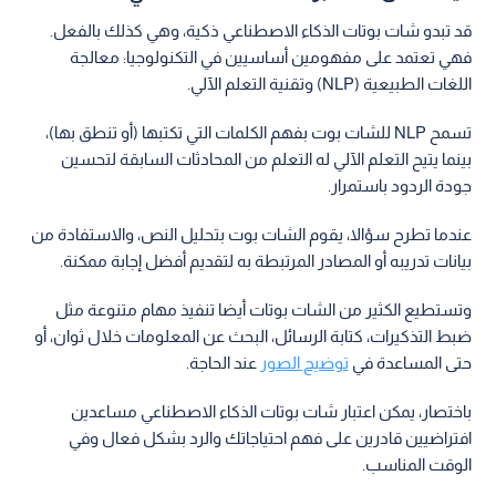
قد تبدو شات بوتات الذكاء الاصطناعي ذكية، وهي كذلك بالفعل.
فهي تعتمد على مفهومين أساسيين في التكنولوجيا: معالجة
اللغات الطبيعية (NLP) وتقنية التعلم الآلي.
تسمح NLP للشات بوت بفهم الكلمات التي تكتبها (أو تنطق بها)،
بينما يتيح التعلم الآلي له التعلم من المحادثات السابقة لتحسين
جودة الردود باستمرار.
عندما تطرح سؤالا، يقوم الشات بوت بتحليل النص، والاستفادة من
بيانات تدريبه أو المصادر المرتبطة به لتقديم أفضل إجابة ممكنة.
وتستطيع الكثير من الشات بوتات أيضا تنفيذ مهام متنوعة مثل
ضبط التذكيرات، كتابة الرسائل، البحث عن المعلومات خلال ثوان، أو
حتى المساعدة في
توضيح الصور
عند الحاجة.
باختصار، يمكن اعتبار شات بوتات الذكاء الاصطناعي مساعدين
افتراضيين قادرين على فهم احتياجاتك والرد بشكل فعال وفي
الوقت المناسب.