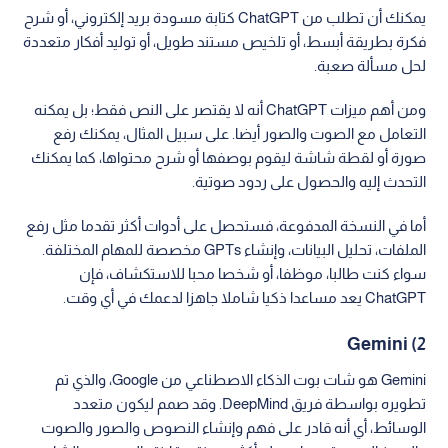
يمكنك أن تطلب من ChatGPT كتابة مسودة بريد إلكتروني، أو شرح
فكرة بطريقة أبسط، أو تلخيص مستند طويل، أو توليد أفكار متعددة
لحل مسألة صعبة.
ومن أهم ميزات ChatGPT أنه لا يقتصر على النص فقط؛ بل يمكنه
التعامل مع الصوت والصور أيضا. على سبيل المثال، يمكنك رفع
صورة أو لقطة شاشة ليقوم بوصفها أو شرح محتواها، كما يمكنك
التحدث إليه والحصول على ردود صوتية.
أما في النسخة المدفوعة، فستحصل على أدوات أكثر تقدما مثل رفع
الملفات، تحليل البيانات، وإنشاء GPTs مخصصة للمهام المختلفة.
سواء كنت طالبا، موظفا، أو شخصا محبا للاستكشاف، فإن
ChatGPT يعد مساعدا ذكيا شاملا جاهزا لدعمك في أي وقت.
2) Gemini
Gemini هو شات بوت الذكاء الاصطناعي من Google، والذي تم
تطويره بواسطة فريق DeepMind. وقد صمم ليكون متعدد
الوسائط، أي أنه قادر على فهم وإنشاء النصوص والصور والصوت