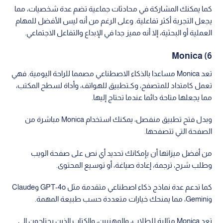
كما يمكنك المشاركة في محادثات جماعية تضم عدة شخصيات، مما
يجعل التجربة أكثر تفاعلية. وعلى الرغم من أنه ليس الأفضل للمهام
العملية أو البحثية، إلا أنه مميز جدا في الإبداع والتفاعل الاجتماعي.
6) Monica
تعد Monica مساعدا بالذكاء الاصطناعي مصمما للراحة اليومية. فهي
تعمل كامتداد للمتصفح، وكـتطبيق للهواتف، وأداة لسطح المكتب،
مما يجعلها متاحة دائما عندما تحتاج إليها.
وبدل فتح تطبيق منفصل، يمكنك استخدام Monica مباشرة من
الصفحة التي تتصفحها.
من أفضل ميزاتها أن بإمكانك تحديد أي نص على صفحة الويب
وطلب شرح، ترجمة، إعادة صياغة، أو توسيع المحتوى.
كما تدعم عدة نماذج ذكاء اصطناعي متقدمة مثل GPT-4o وClaude
وGemini، مما يمنحك خيارات متعددة حسب طبيعة المهمة.
تعد Monica مثالية للطلاب، والمهنيين، والكتاب الذين يحتاجون إلى