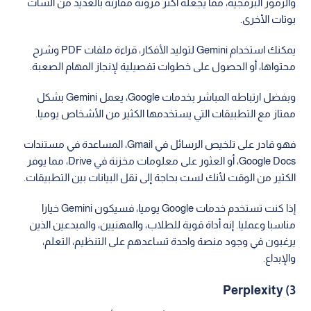
والرموز البرمجية، مما يجعله أكثر مرونة مقارنة بالعديد من الشات
بوتات الأخرى.
يمكنك استخدام Gemini لتوليد الأفكار، قراءة ملفات PDF وشرح
محتواها، أو الحصول على خطوات تفصيلية لإنجاز المهام الصعبة.
وبفضل ارتباطه المباشر بخدمات Google، يعمل Gemini بشكل
ممتاز مع التطبيقات التي يستخدمها الكثير من الأشخاص يوميا.
فهو قادر على تلخيص الرسائل في Gmail، المساعدة في مستندات
Google Docs، أو العثور على معلومات مخزنة في Drive، مما يوفر
الكثير من الوقت لأنك لست بحاجة إلى نقل البيانات بين التطبيقات.
إذا كنت تستخدم خدمات Google يوميا، فسيكون Gemini خيارا
مناسبا وعمليا. إنه أداة قوية للطلاب، والمهنيين، والمبدعين الذين
يرغبون في وجود منصة واحدة تساعدهم على التنظيم، التعلم،
والإبداع.
3) Perplexity