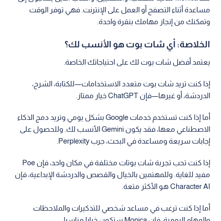
مساعدة أثناء التصفح أو العمل على الإنترنت. فهي توفر الوقت
وتمكنك من إنجاز مهامك بنقرة واحدة.
الخلاصة: أي شات بوت هو الأنسب لك؟
يعتمد أفضل شات بوت لك على احتياجاتك الخاصة.
إذا كنت تريد شات بوت متعدد الاستخدامات—للكتابة، الشرح،
الدردشة، أو غيرها—فإن ChatGPT خيار ممتاز.
أما إذا كنت تستخدم خدمات Google بشكل يومي وتريد دمج الذكاء
الاصطناعي معها، فقد يكون Gemini الأنسب لك. وللحصول على
إجابات سريعة ومساعدة في البحث، جرب Perplexity.
إذا كنت تحب تجربة شات بوتات مختلفة في مكان واحد، فإن Poe
مفيد للغاية. وللمهتمين بالخيال والقصص والدردشة الإبداعية، فإن
Character AI هو الأكثر متعة.
أما إذا كنت ترغب في مساعد شخصي للتذكيرات والملاحظات
والمهام اليومية، فإن Monica ستكون خيارا مناسبا.