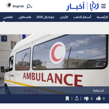
English
الرئيسية
أسعار الذهب
الأردن
مونديال 2026
فلسطين
طقس
1
ارشيفية
0
0