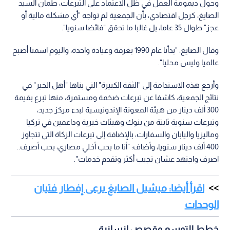
وحول ديمومة العمل في ظل الاعتماد على التبرعات، طمأن السيد
الصايغ، كرجل اقتصادي، بأن الجمعية لم تواجه "أي مشكلة مالية أو
عجز" طوال 35 عاما، بل غالبا ما تحقق "فائضا سنويا".
وقال الصايغ: "بدأنا عام 1990 بغرفة وعيادة واحدة، واليوم اسمنا أصبح
عالميا وليس محليا".
وأرجع هذه الاستدامة إلى "الثقة الكبيرة" التي بناها "أهل الخير" في
نتائج الجمعية، كاشفا عن تبرعات ضخمة ومستمرة، منها تبرع بقيمة
300 ألف دينار من هيئة المعونة الإندونيسية لبدء مركز جديد،
وتبرعات سنوية ثابتة من بنوك وهيئات خيرية وداعمين في تركيا
وماليزيا واليابان والسفارات، بالإضافة إلى تبرعات الزكاة التي تتجاوز
400 ألف دينار سنويا، وأضاف: "أنا ما بحب أخلي مصاري، بحب أصرف..
اصرف واجتهد عشان تجيب أكثر وتقدم خدمات".
اقرأ أيضا: ميشيل الصايغ يرعى إفطار فتيان
الوحدات
خطط التوسع وقصص إنسانية