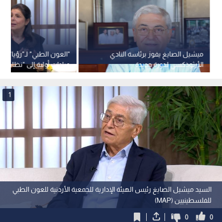
ميشيل الصايغ يفوز برئاسة النادي
"العون الطبي" لـ"رؤيا": ت
الأرثوذكسي لدورة جديدة
عيادات أولية إلى "نظام 
يشمل القلب المفتوح وزرا
1
السيد ميشيل الصايغ رئيس الهيئة الإدارية للجمعية الأردنية للعون الطبي
للفلسطينيين (MAP)
0
0