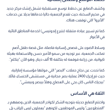
وكشف الصايغ عن خطط توسع مستقبلية تشمل إنشاء مركز جديد
في مخيم السخنة، حيث تقدم الجمعية حاليا خدماتها بديلا عن خدمات
"الأنروا" التي توقفت هناك.
كما تم تسيير عيادة متنقلة (بتبرع إندونيسي) لخدمة المناطق النائية
في الأغوار.
وسلط الضوء على قصص إنسانية فاصلة، مثل قصة طفل أصم
تمكنت الجمعية، عبر توجيه من سمو الأمير حسن والاستعانة بهيئة
تايوانية، من زراعة قوقعة له بتكلفة 18 ألف دينار، وهو الآن "يتكلم".
كما تحدث عن نجاح حملات "البصر" التي مولتها مؤسسة إماراتية،
حيث تم إجراء 2400 عملية بصر مجانية في مستشفى الخنساء، قائلا:
"بيجيك الناس كان يجي على العصاي وهلأ بيبصر وبيمشي".
الثقة هي الأساس
واختتم الصايغ حديثه بتوجيه الشكر لكوادر الجمعية، الذين وصفهم بـ
"المتطوعين" وليس الموظفين، لكونهم "يعملون ليس للراتب بل