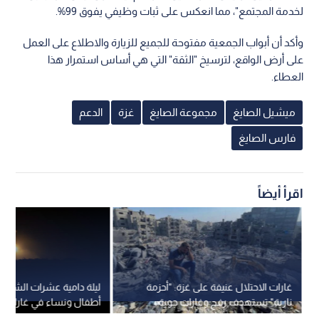
لخدمة المجتمع"، مما انعكس على ثبات وظيفي يفوق 99%.
وأكد أن أبواب الجمعية مفتوحة للجميع للزيارة والاطلاع على العمل
على أرض الواقع، لترسيخ "الثقة" التي هي أساس استمرار هذا
العطاء.
ميشيل الصايغ
مجموعة الصايغ
غزة
الدعم
فارس الصايغ
اقرأ أيضاً
غارات الاحتلال عنيفة على غزة: "أحزمة
ليلة دامية عشرات الشهدا
نارية" تستهدف رفح وغارات جوية
أطفال ونساء في غارات لل
على مدينة غزة
قطاع غزة