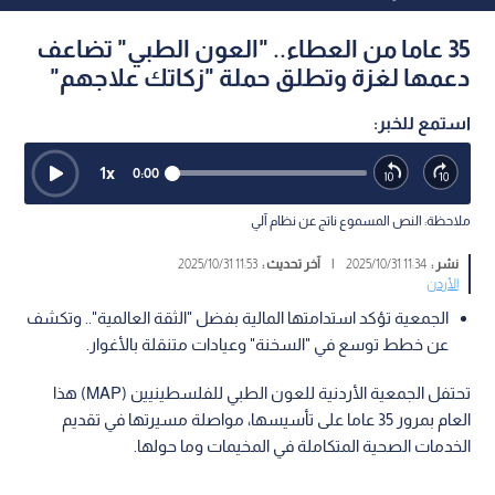
35 عاما من العطاء.. "العون الطبي" تضاعف
دعمها لغزة وتطلق حملة "زكاتك علاجهم"
استمع للخبر:
1
x
0:00
ملاحظة: النص المسموع ناتج عن نظام آلي
نشر :
11:34 2025/10/31
|
آخر تحديث :
11:53 2025/10/31
الأردن
الجمعية تؤكد استدامتها المالية بفضل "الثقة العالمية".. وتكشف
عن خطط توسع في "السخنة" وعيادات متنقلة بالأغوار.
تحتفل الجمعية الأردنية للعون الطبي للفلسطينيين (MAP) هذا
العام بمرور 35 عاما على تأسيسها، مواصلة مسيرتها في تقديم
الخدمات الصحية المتكاملة في المخيمات وما حولها.