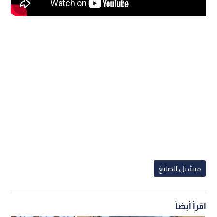
ميشيل الصايغ
اقرأ أيضاً