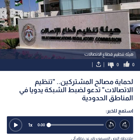
هيئة تنظيم قطاع الاتصالات
0
0
لحماية مصالح المشتركين.. "تنظيم
الاتصالات" تدعو لضبط الشبكة يدويا في
المناطق الحدودية
استمع للخبر:
1
x
0:00
ملاحظة: النص المسموع ناتج عن نظام آلي