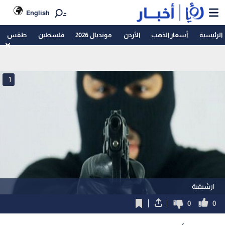
English
الرئيسية
أسعار الذهب
الأردن
مونديال 2026
فلسطين
طقس
1
ارشيفية
0
0