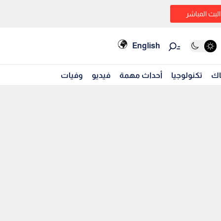
البث المباشر
English
اك
تكنولوجيا
أحداث مهمة
فيديو
وفيات