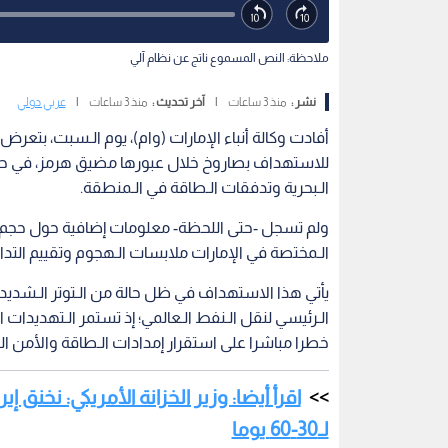
ملاحظة: النص المسموع ناتج عن نظام آلي
نشر :
منذ 3 ساعات
|
آخر تحديث :
منذ 3 ساعات
|
عربي دولي
أفادت وكالة أنباء الإمارات (وام)، يوم الـسبت، بتع
للاستهداف بصاروخ خلال عبورها مضيق هرمز، في حاد
الـبحرية وتدفقات الـطاقة في الـمنطقة.
ولم تسجل -حتى اللحظة- معلومات إضافية حول حجم الأ
الـمختصة في الإمارات ملابسات الـهجوم وتقييم التداعي
يأتي هذا الاستهداف في ظل حالة من الـتوتر الـشديد
الـرئيسي لنقل الـنفط الـعالمي؛ إذ تستمر الـتهديدات 
خطرا مباشرا على استقرار إمدادات الـطاقة والأمن الـ
اقرأ أيضا: وزير الخزانة الأمريكي: نخنق 
لـ30-60 يوما