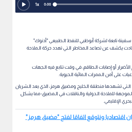
1
x
0:00
رض سفينة تابعة لشركة أبوظبي للنفط الـطبيعي "أدنوك"
ث يكشف عن تصاعد الـمخاطر الـتي تهدد حركة الـملاحة
ضرار أو إصابات الـطاقم، في وقت تتابع فيه الـجهات
ات على أمن الـممرات الـمائية الـحيوية.
 الـتي تشهدها منطقة الـخليج ومضيق هرمز، الذي يعد الـشريان
الـموجهة للملاحة الـدولية والـناقلات في الـمضيق؛ مما يشكل
بحري الإقليمي.
إيران اقتصاديا ونتوقع اتفاقا لفتح "مضيق هرمز"