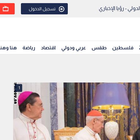
ولي - رؤيا الإخباري
تسجيل الدخول
فلسطين
طقس
عربي ودولي
اقتصاد
رياضة
هنا وهن
1