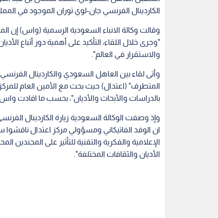
الكاردينال الفرنسي جان-لوي توران الموجود في المملك
وقالت وكالة الانباء السعودية الرسمية (واس) إن الم
"وجرى خلال اللقاء، التأكيد على أهمية دور أتباع الأ
والاستقرار في العالم".
وأتى لقاء بين العاهل السعودي والكاردينال الفرنسي غد
المتطرف" (اعتدال) حيث بحث مع الأمين العام للمركز
بالدراسات والأبحاث والأديان"، بحسب ما افادت واس ا
وإذ وصفت الوكالة السعودية زيارة الكاردينال الفرنسي 
ان الوفد الفاتيكاني ومسؤولي مركز اعتدال ناقشوا سب
الإعلامية والفكرية والتقنية للتأثير على المجندين ا
الأديان والثقافات المختلفة".