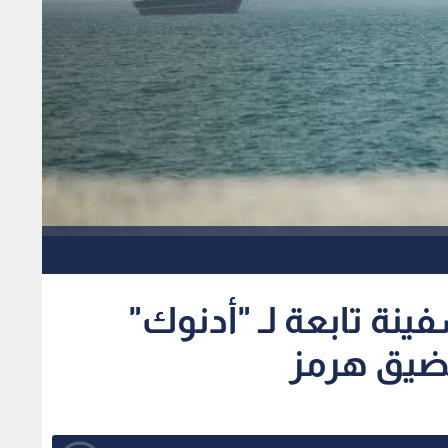
نة تابعة لـ "أدنوك"
مضيق هرمز